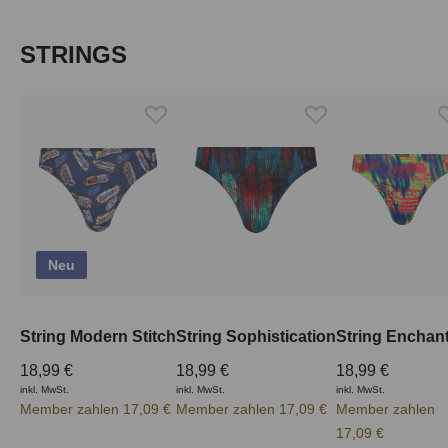
Produktgalerie überspringen
STRINGS
Neu
String Modern Stitch
String Sophistication
String Enchan
18,99 €
18,99 €
18,99 €
inkl. MwSt.
inkl. MwSt.
inkl. MwSt.
Member zahlen 17,09 €
Member zahlen 17,09 €
Member zahlen
17,09 €