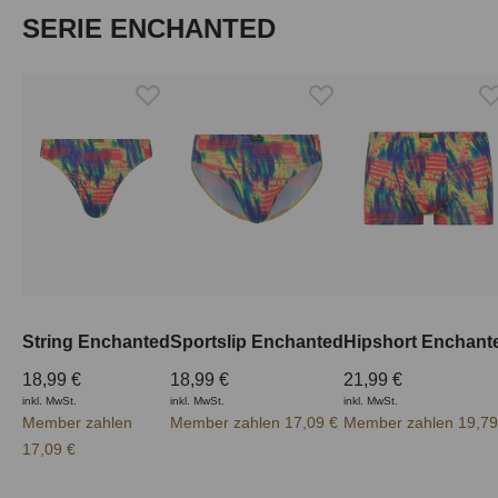
Produktgalerie überspringen
SERIE ENCHANTED
String Enchanted
Sportslip Enchanted
Hipshort Enchant
18,99 €
18,99 €
21,99 €
inkl. MwSt.
inkl. MwSt.
inkl. MwSt.
Member zahlen
Member zahlen 17,09 €
Member zahlen 19,79
17,09 €