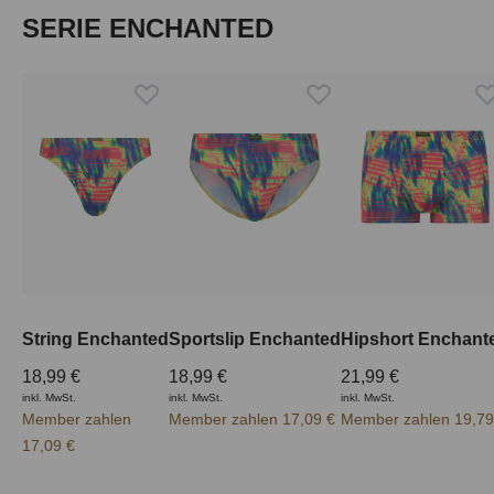
Produktgalerie überspringen
SERIE ENCHANTED
String Enchanted
Sportslip Enchanted
Hipshort Enchant
18,99 €
18,99 €
21,99 €
inkl. MwSt.
inkl. MwSt.
inkl. MwSt.
Member zahlen
Member zahlen 17,09 €
Member zahlen 19,79
17,09 €