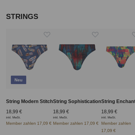
Produktgalerie überspringen
STRINGS
Neu
String Modern Stitch
String Sophistication
String Enchan
18,99 €
18,99 €
18,99 €
inkl. MwSt.
inkl. MwSt.
inkl. MwSt.
Member zahlen 17,09 €
Member zahlen 17,09 €
Member zahlen
17,09 €