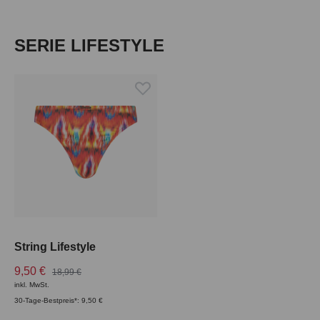
Produktgalerie überspringen
SERIE LIFESTYLE
String Lifestyle
9,50 €
18,99 €
inkl. MwSt.
30-Tage-Bestpreis*: 9,50 €