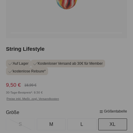
String Lifestyle
Auf Lager
Kostenloser Versand ab 30€ für Member
kostenlose Retoure*
9,50 €
18,99 €
30-Tage-Bestpreis*: 9,50 €
Preise inkl. MwSt. zzgl. Versandkosten
Größentabelle
auswählen
Größe
S
M
L
XL