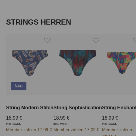
Produktgalerie überspringen
STRINGS HERREN
Neu
String Modern Stitch
String Sophistication
String Enchan
18,99 €
18,99 €
18,99 €
inkl. MwSt.
inkl. MwSt.
inkl. MwSt.
Member zahlen 17,09 €
Member zahlen 17,09 €
Member zahlen