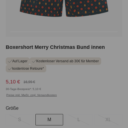
Boxershort Merry Christmas Bund innen
Auf Lager
Kostenloser Versand ab 30€ für Member
kostenlose Retoure*
5,10 €
16,99 €
30-Tage-Bestpreis*: 5,10 €
Preise inkl. MwSt. zzgl. Versandkosten
auswählen
Größe
S
M
L
XL