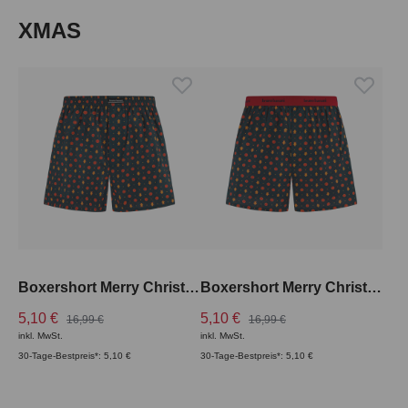
Produktgalerie überspringen
XMAS
Boxershort Merry Christmas Bund innen
Boxershort Merry Christmas Bund aussen
5,10 €
5,10 €
16,99 €
16,99 €
inkl. MwSt.
inkl. MwSt.
30-Tage-Bestpreis*: 5,10 €
30-Tage-Bestpreis*: 5,10 €