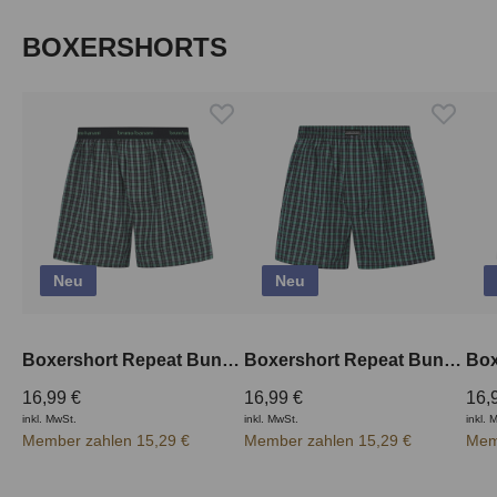
Produktgalerie überspringen
BOXERSHORTS
Neu
Neu
Boxershort Repeat Bund aussen
Boxershort Repeat Bund innen
16,99 €
16,99 €
16,
inkl. MwSt.
inkl. MwSt.
inkl. 
Member zahlen 15,29 €
Member zahlen 15,29 €
Mem