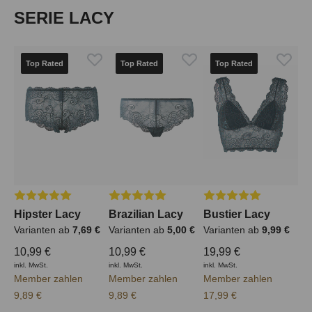
Produktgalerie überspringen
SERIE LACY
Top Rated
Top Rated
Top Rated
Durchschnittliche Bewertung von 5 von 5 Sternen
Durchschnittliche Bewertung von 5 von 5
Durchschnittliche Bew
Hipster Lacy
Brazilian Lacy
Bustier Lacy
Varianten ab
7,69 €
Varianten ab
5,00 €
Varianten ab
9,99 €
10,99 €
10,99 €
19,99 €
inkl. MwSt.
inkl. MwSt.
inkl. MwSt.
Member zahlen
Member zahlen
Member zahlen
9,89 €
9,89 €
17,99 €