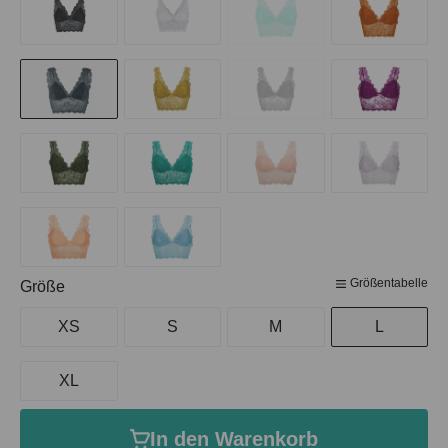
Größentabelle
auswählen
Größe
XS
S
M
L
XL
In den Warenkorb