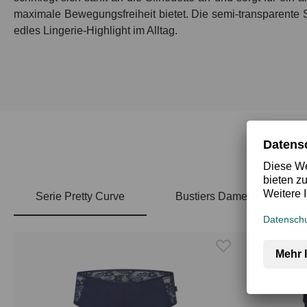
maximale Bewegungsfreiheit bietet. Die semi-transparente S
edles Lingerie-Highlight im Alltag.
Serie Pretty Curve
Bustiers Damen
Produktgalerie überspringen
Top Rated