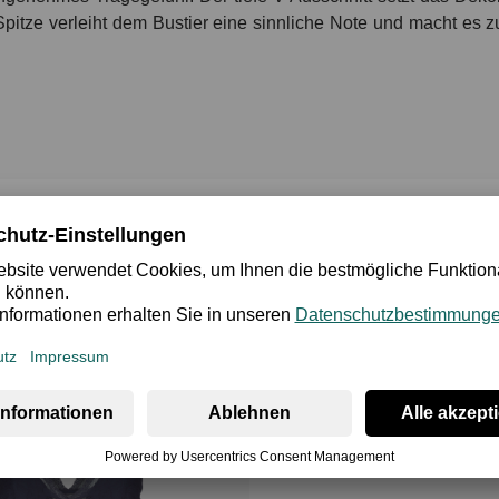
pitze verleiht dem Bustier eine sinnliche Note und macht es z