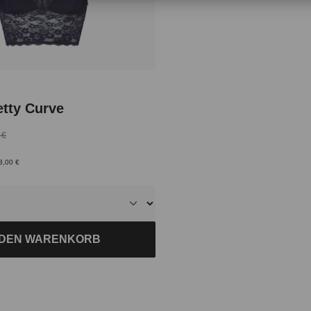
iche Bewertung von 5 von 5 Sternen
etty Curve
 €
3,00 €
 DEN WARENKORB