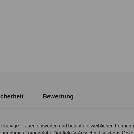
cherheit
Bewertung
 kurvige Frauen entworfen und betont die weiblichen Formen mit
 angenehmes Tragegefühl. Der tiefe V-Ausschnitt setzt das Dek