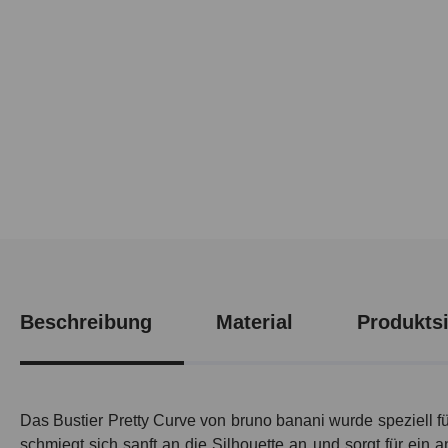
Beschreibung
Material
Produktsi
Das Bustier
Pretty Curve
von bruno banani wurde speziell für
schmiegt sich sanft an die Silhouette an und sorgt für ein