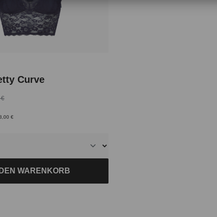
iche Bewertung von 5 von 5 Sternen
etty Curve
 €
3,00 €
 DEN WARENKORB