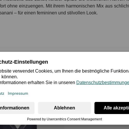
ort ohne einzuengen. Mit ihrem harmonischen Mix aus schlichter
anani – für einen femininen und stilvollen Look.