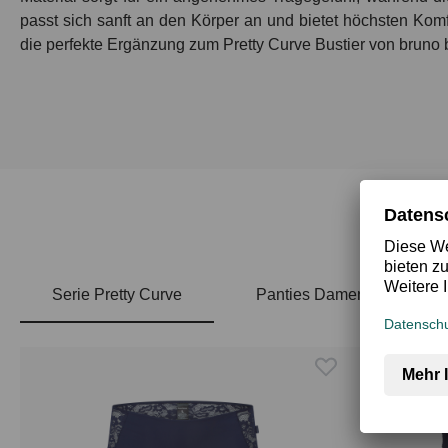
passt sich sanft an den Körper an und bietet höchsten Komf
die perfekte Ergänzung zum
Pretty Curve
Bustier von bruno b
Serie Pretty Curve
Panties Damen
Produktgalerie überspringen
Top Rated