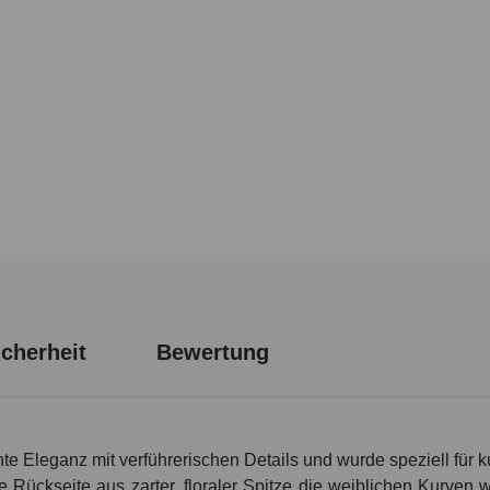
cherheit
Bewertung
hte Eleganz mit verführerischen Details und wurde speziell für 
 Rückseite aus zarter, floraler Spitze die weiblichen Kurven 