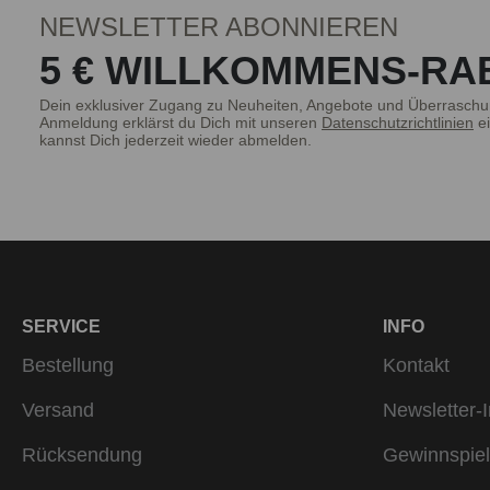
NEWSLETTER ABONNIEREN
5 € WILLKOMMENS-RA
Dein exklusiver Zugang zu Neuheiten, Angebote und Überraschu
Anmeldung erklärst du Dich mit unseren
Datenschutzrichtlinien
ei
kannst Dich jederzeit wieder abmelden.
SERVICE
INFO
Bestellung
Kontakt
Versand
Newsletter-I
Rücksendung
Gewinnspiel