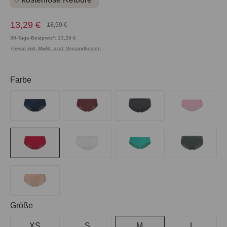
13,29 €
18,99 €
30-Tage-Bestpreis*: 13,29 €
Preise inkl. MwSt. zzgl. Versandkosten
auswählen
Farbe
auswählen
Größe
XS
S
M
L