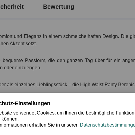
cherheit
Bewertung
mfort und Eleganz in einem schmeichelhaften Design. Die glatt
chen Akzent setzt.
ine bequeme Passform, die den ganzen Tag über für ein ange
en oder einzuengen.
er als einzelnes Lieblingsstück – die High Waist Panty Berenic