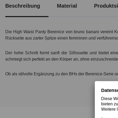
Beschreibung
Material
Produktsi
Die High Waist Panty Berenice von bruno banani vereint Ko
Rückseite aus zarter Spitze einen femininen und verführeris
Der hohe Schnitt formt sanft die Silhouette und bietet e
schmiegt sich perfekt an den Körper an, ohne einzuschneid
Ob als stilvolle Ergänzung zu den BHs der Berenice-Serie od