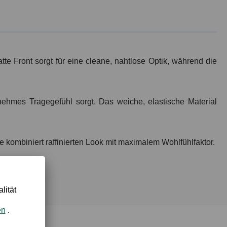
e Front sorgt für eine cleane, nahtlose Optik, während die
nehmes Tragegefühl sorgt. Das weiche, elastische Material
e kombiniert raffinierten Look mit maximalem Wohlfühlfaktor.