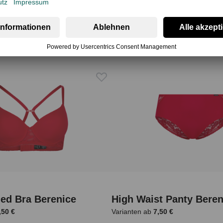
ed Bra Berenice
High Waist Panty Beren
,50 €
Varianten ab
7,50 €