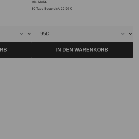
inkl. MwSt.
30-Tage-Bestpreis*: 26,59 €
ORB
IN DEN WARENKORB