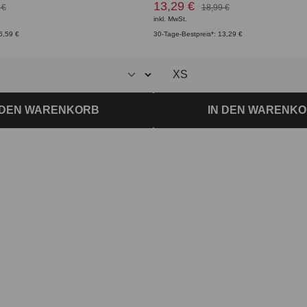
13,29 €
 €
18,99 €
inkl. MwSt.
6,59 €
30-Tage-Bestpreis*: 13,29 €
 DEN WARENKORB
IN DEN WARENK