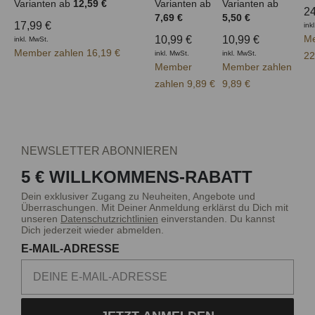
Varianten ab
12,59 €
Varianten ab
Varianten ab
24
7,69 €
5,50 €
17,99 €
ink
Me
10,99 €
10,99 €
inkl. MwSt.
Member zahlen 16,19 €
inkl. MwSt.
inkl. MwSt.
22
Member
Member zahlen
zahlen 9,89 €
9,89 €
NEWSLETTER ABONNIEREN
5 € WILLKOMMENS-RABATT
Dein exklusiver Zugang zu Neuheiten, Angebote und
Überraschungen. Mit Deiner Anmeldung erklärst du Dich mit
unseren
Datenschutzrichtlinien
einverstanden. Du kannst
Dich jederzeit wieder abmelden.
E-MAIL-ADRESSE