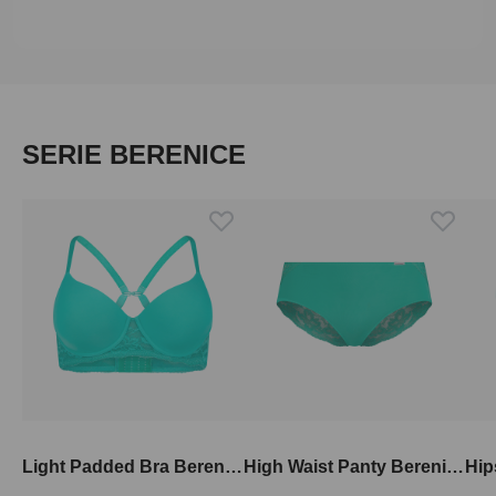
Produktgalerie überspringen
SERIE BERENICE
Light Padded Bra Berenice
High Waist Panty Berenice