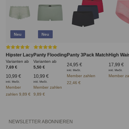
Neu
Neu
Durchschnittliche Bewertung von 5 von 5 Sternen
Durchschnittliche Bewertung von 5 von 5 Ster
Hipster Lacy
Panty Flooding
Panty 3Pack Match
High Wai
Varianten ab
Varianten ab
24,95 €
17,99 €
7,69 €
5,50 €
inkl. MwSt.
inkl. MwSt.
Member zahlen
Member za
10,99 €
10,99 €
inkl. MwSt.
inkl. MwSt.
22,46 €
Member
Member zahlen
zahlen 9,89 €
9,89 €
NEWSLETTER ABONNIEREN