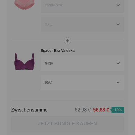
candy pink
XXL
Spacer Bra Valeska
feige
95C
Zwischensumme
62,98 €
56,68 €
-10%
JETZT BUNDLE KAUFEN