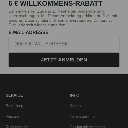
5 € WILLKOMMENS-RABATT
Dein exklusiver Zugang zu Neuheiten, Angebote und
Überraschungen. Mit Deiner Anmeldung erklärst du Dich mit
unseren
Datenschutzrichtlinien
einverstanden. Du kannst
Dich jederzeit wieder abmelden.
E-MAIL-ADRESSE
JETZT ANMELDEN
SERVICE
INFO
Bestellung
Kontakt
Versand
Newsletter-Info
Rücksendung
Gewinnspielteilnahme