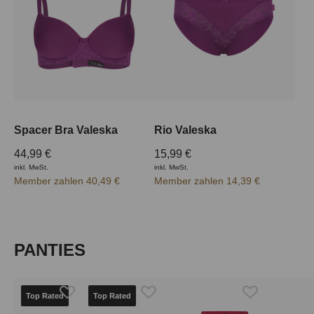
Spacer Bra Valeska
Rio Valeska
44,99 €
15,99 €
inkl. MwSt.
inkl. MwSt.
Member zahlen 40,49 €
Member zahlen 14,39 €
Produktgalerie überspringen
PANTIES
Top Rated
Top Rated