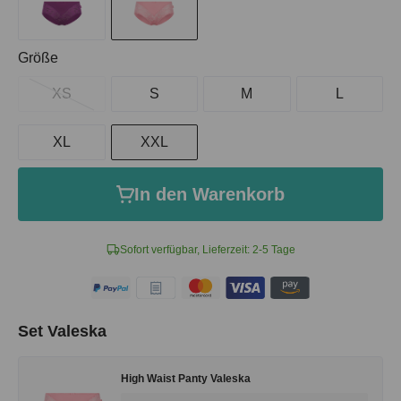
auswählen
Größe
XS
S
M
L
XL
XXL
In den Warenkorb
Sofort verfügbar, Lieferzeit: 2-5 Tage
Set Valeska
High Waist Panty Valeska