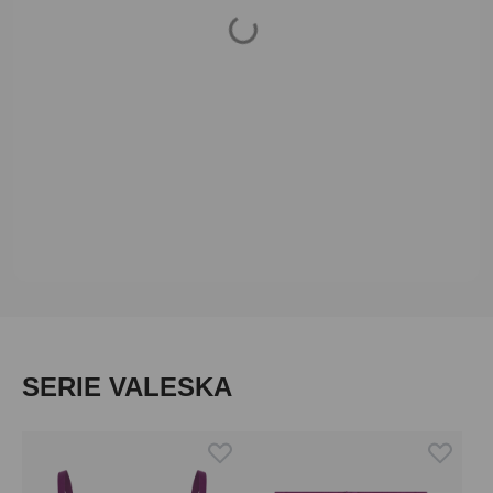
Loading...
Produktgalerie überspringen
SERIE VALESKA