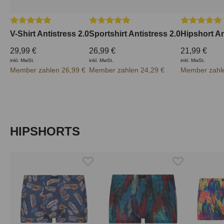
Durchschnittliche Bewertung von 5 von 5 Sternen
Durchschnittliche Bewertung von 5 vo
Durchschnit
V-Shirt Antistress 2.0
Sportshirt Antistress 2.0
Hipshort An
29,99 €
26,99 €
21,99 €
inkl. MwSt.
inkl. MwSt.
inkl. MwSt.
Member zahlen 26,99 €
Member zahlen 24,29 €
Member zahle
Produktgalerie überspringen
HIPSHORTS