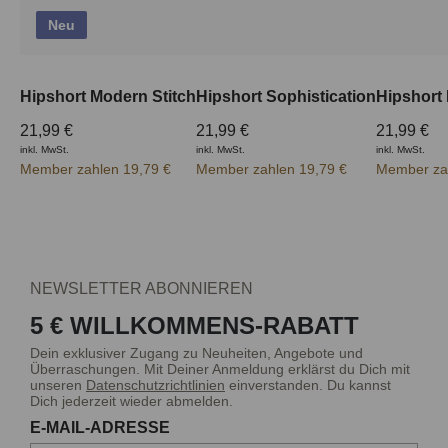
Neu
Hipshort Modern Stitch
Hipshort Sophistication
Hipshort
21,99 €
21,99 €
21,99 €
inkl. MwSt.
inkl. MwSt.
inkl. MwSt.
Member zahlen 19,79 €
Member zahlen 19,79 €
Member zah
NEWSLETTER ABONNIEREN
5 € WILLKOMMENS-RABATT
Dein exklusiver Zugang zu Neuheiten, Angebote und
Überraschungen. Mit Deiner Anmeldung erklärst du Dich mit
unseren
Datenschutzrichtlinien
einverstanden. Du kannst
Dich jederzeit wieder abmelden.
E-MAIL-ADRESSE