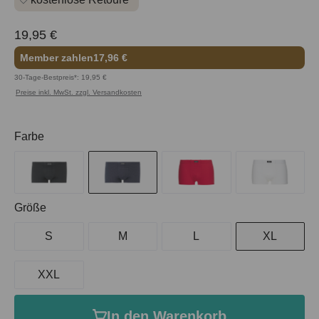
19,95 €
Member zahlen
17,96 €
30-Tage-Bestpreis*: 19,95 €
Preise inkl. MwSt. zzgl. Versandkosten
auswählen
Farbe
auswählen
Größe
S
M
L
XL
XXL
In den Warenkorb