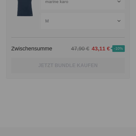
marine karo
M
Zwischensumme
47,90 €
43,11 €
-10%
JETZT BUNDLE KAUFEN