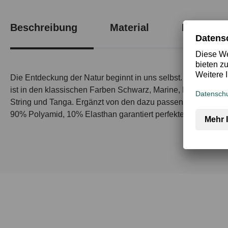
Beschreibung
Material
Produktsi
Die Entdeckung der Natur beginnt in uns selbst. Deshalb l
ist in den klassischen Farben Schwarz, Marine, Rot und We
String und Tanga. Ergänzt von den dazu passenden Oberteile
90% Polyamid, 10% Elasthan garantiert perfekte Passform u