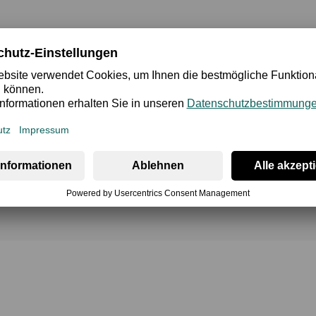
cherheit
Bewertung
iegt unser Fokus auf natürlichen Farben mit einem aktiven un
iß vertreten. Für spannende Abwechslung im Wäscheschrank sorg
n Rundhalsshirt, Tanktop und V-Shirt wird CHECK LINE 2.0 zu e
nd höchsten Tragekomfort.