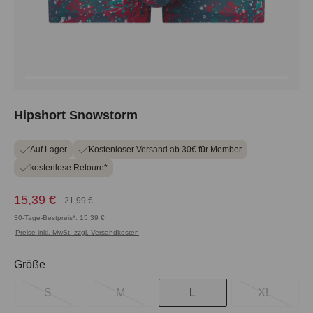
Hipshort Snowstorm
Auf Lager
Kostenloser Versand ab 30€ für Member
kostenlose Retoure*
15,39 €
21,99 €
30-Tage-Bestpreis*: 15,39 €
Preise inkl. MwSt. zzgl. Versandkosten
auswählen
Größe
S
M
L
XL