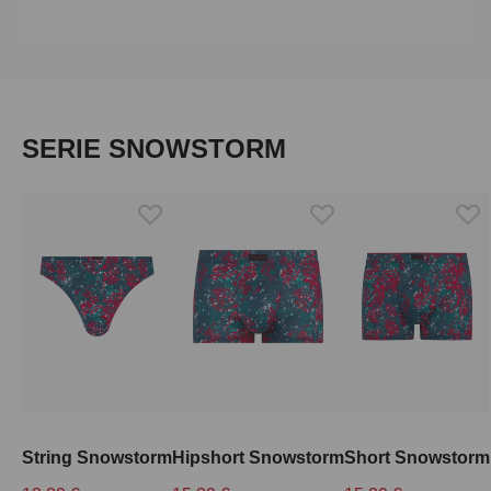
Produktgalerie überspringen
SERIE SNOWSTORM
String Snowstorm
Hipshort Snowstorm
Short Snowstorm