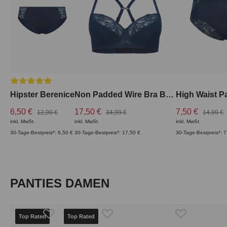
Durchschnittliche Bewertung von 5 von 5 Sternen
Hipster Berenice
Non Padded Wire Bra Berenice mit Spitze
6,50 €
17,50 €
7,50 €
12,99 €
34,99 €
14,99 €
inkl. MwSt.
inkl. MwSt.
inkl. MwSt.
30-Tage-Bestpreis*: 6,50 €
30-Tage-Bestpreis*: 17,50 €
30-Tage-Bestpreis*: 7
Produktgalerie überspringen
PANTIES DAMEN
Top Rated
Top Rated