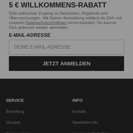
5 € WILLKOMMENS-RABATT
Dein exklusiver Zugang zu Neuheiten, Angebote und
Überraschungen. Mit Deiner Anmeldung erklärst du Dich mit
unseren
Datenschutzrichtlinien
einverstanden. Du kannst
Dich jederzeit wieder abmelden.
E-MAIL-ADRESSE
JETZT ANMELDEN
SERVICE
INFO
Bestellung
Kontakt
Versand
Newsletter-Info