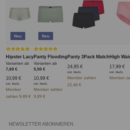
Neu
Neu
Durchschnittliche Bewertung von 5 von 5 Sternen
Durchschnittliche Bewertung von 5 von 5 Ster
Hipster Lacy
Panty Flooding
Panty 3Pack Match
High Wai
Varianten ab
Varianten ab
24,95 €
17,99 €
7,69 €
5,50 €
inkl. MwSt.
inkl. MwSt.
Member zahlen
Member za
10,99 €
10,99 €
inkl. MwSt.
inkl. MwSt.
22,46 €
Member
Member zahlen
zahlen 9,89 €
9,89 €
NEWSLETTER ABONNIEREN