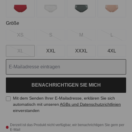
auswählen
Größe
XS
S
M
L
XL
XXL
XXXL
4XL
BENACHRICHTIGEN SIE MICH
Mit dem Senden Ihrer E-Mailadresse, erklären Sie sich
automatisch mit unseren
AGBs und Datenschutzrichtlinien
einverstanden
Derzeit ist das Produkt nicht verfügbar, wir benachrichtigen Sie gern per
E-Mail