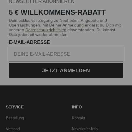
NEWSLETTER ABONNIEREN
5 € WILLKOMMENS-RABATT
Dein exklusiver Zugang zu Neuheiten, Angebote und
Überraschungen. Mit Deiner Anmeldung erklärst du Dich mit
unseren
Datenschutzrichtlinien
einverstanden. Du kannst
Dich jederzeit wieder abmelden.
E-MAIL-ADRESSE
JETZT ANMELDEN
SERVICE
INFO
Bestellung
Kontakt
Versand
Newsletter-Info