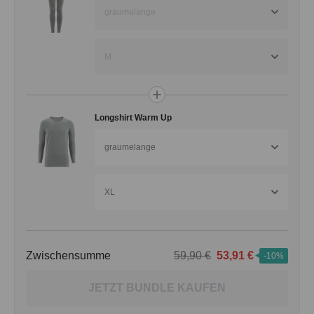
graumelange
M
Longshirt Warm Up
graumelange
XL
Zwischensumme
59,90 €
53,91 €
-10%
JETZT BUNDLE KAUFEN