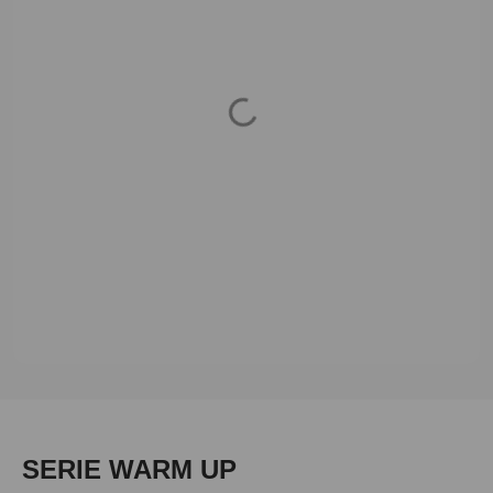
Loading...
Produktgalerie überspringen
SERIE WARM UP