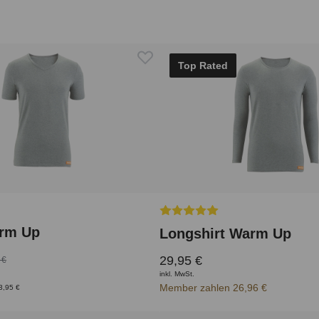
Top Rated
Durchschnittliche Bewertung vo
arm Up
Longshirt Warm Up
29,95 €
 €
inkl. MwSt.
Member zahlen 26,96 €
3,95 €