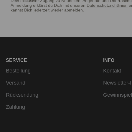
Dein exklusiver Zugang zu Neuheiten, Angebote und Überraschu
Anmeldung erklärst du Dich mit unseren
Datenschutzrichtlinien
ei
kannst Dich jederzeit wieder abmelden.
SERVICE
INFO
Bestellung
Kontakt
Versand
Newsletter-I
Rücksendung
Gewinnspiel
Zahlung