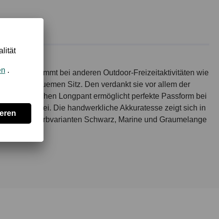
sche oder kommt bei anderen Outdoor-Freizeitaktivitäten wie
sonders bequemen Sitz. Den verdankt sie vor allem der
men du modischen Longpant ermöglicht perfekte Passform bei
esentlich bei. Die handwerkliche Akkuratesse zeigt sich in
in den drei Farbvarianten Schwarz, Marine und Graumelange