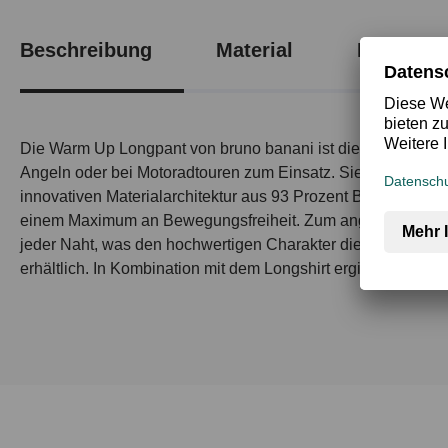
Beschreibung
Material
Produktsi
Die Warm Up Longpant von bruno banani ist die perfekte Unt
Angeln oder bei Motoradtouren zum Einsatz. Sie zeichnet si
innovativen Materialarchitektur aus 93 Prozent Baumwolle u
einem Maximum an Bewegungsfreiheit. Zum angenehmen Trageko
jeder Naht, was den hochwertigen Charakter dieses Kleidun
erhältlich. In Kombination mit dem Longshirt ergibt sie die p