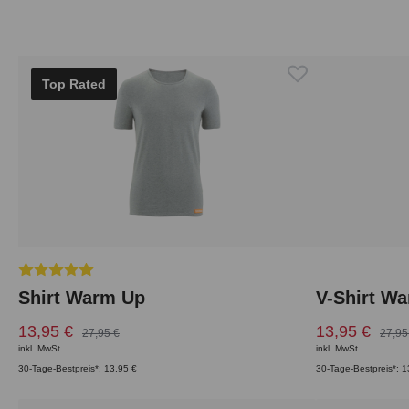
Produktgalerie überspringen
Top Rated
Durchschnittliche Bewertung von 5 von 5 Sternen
Shirt Warm Up
V-Shirt W
13,95 €
13,95 €
27,95 €
27,95
inkl. MwSt.
inkl. MwSt.
30-Tage-Bestpreis*: 13,95 €
30-Tage-Bestpreis*: 1