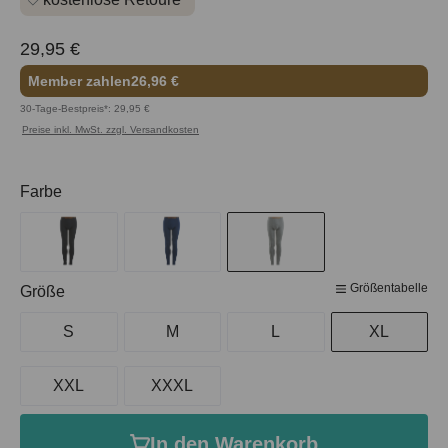
29,95 €
Member zahlen
26,96 €
30-Tage-Bestpreis*: 29,95 €
Preise inkl. MwSt. zzgl. Versandkosten
auswählen
Farbe
Größentabelle
auswählen
Größe
S
M
L
XL
XXL
XXXL
In den Warenkorb