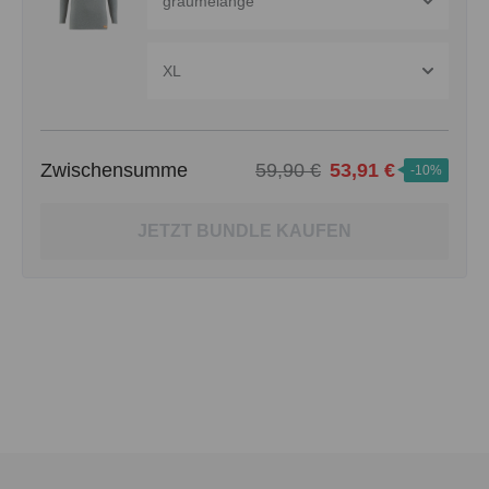
graumelange
XL
Zwischensumme
59,90 €
53,91 €
-10%
JETZT BUNDLE KAUFEN