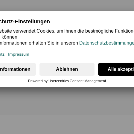
cherheit
Bewertung
erwäsche für die kalten Monate. Sie eignet sich als Skiunterwä
ch aus durch körpernahe, elegante Schnittführung und einen be
nd 7 Prozent Elasthan. Der leichte Stretchanteil dieser beque
mfort trägt auch die perfekte Verarbeitung, bis ins Detail, w
gsstücks noch einmal besonders hervorhebt. Die Longpant ist 
erfekte Skiunterwäsche.