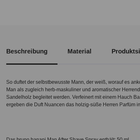
Beschreibung
Material
Produktsi
So duftet der selbstbewusste Mann, der weiß, worauf es ank
Man als zugleich herb-maskuliner und aromatischer Herrend
Sandelholz begleitet werden. Verfeinert mit einem Hauch 
ergeben die Duft Nuancen das holzig-süße Herren Parfüm i
Das bruno banani Man After Shave Spray enthält: 50 ml