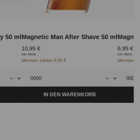
y 50 ml
Magnetic Man After Shave 50 ml
Magnet
10,95 €
6,95 €
inkl. MwSt.
inkl. MwSt.
Member zahlen 9,85 €
Member zah
IN DEN WARENKORB