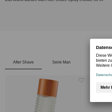
After Shave
Serie Man
Produktgalerie überspringen