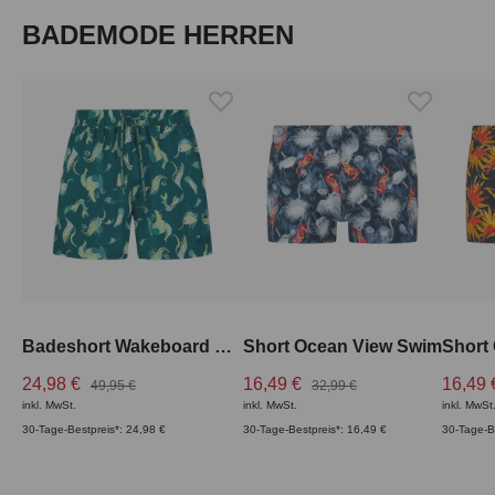
Produktgalerie überspringen
BADEMODE HERREN
Badeshort Wakeboard Swim
Short Ocean View Swim
Short
24,98 €
16,49 €
16,49
49,95 €
32,99 €
inkl. MwSt.
inkl. MwSt.
inkl. MwSt
30-Tage-Bestpreis*: 24,98 €
30-Tage-Bestpreis*: 16,49 €
30-Tage-B