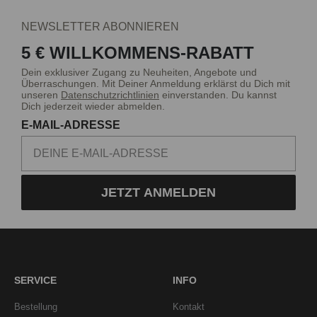
NEWSLETTER ABONNIEREN
5 € WILLKOMMENS-RABATT
Dein exklusiver Zugang zu Neuheiten, Angebote und
Überraschungen. Mit Deiner Anmeldung erklärst du Dich mit
unseren
Datenschutzrichtlinien
einverstanden. Du kannst
Dich jederzeit wieder abmelden.
E-MAIL-ADRESSE
JETZT ANMELDEN
SERVICE
INFO
Bestellung
Kontakt