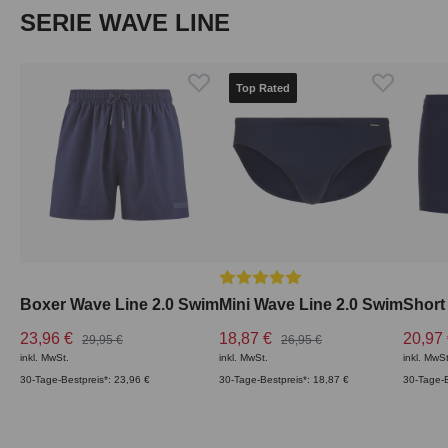
Produktgalerie überspringen
SERIE WAVE LINE
Top Rated
Durchschnittliche Bewertung vo
Boxer Wave Line 2.0 Swim
Mini Wave Line 2.0 Swim
Short
23,96 €
18,87 €
20,97
29,95 €
26,95 €
inkl. MwSt.
inkl. MwSt.
inkl. MwSt
30-Tage-Bestpreis*: 23,96 €
30-Tage-Bestpreis*: 18,87 €
30-Tage-B