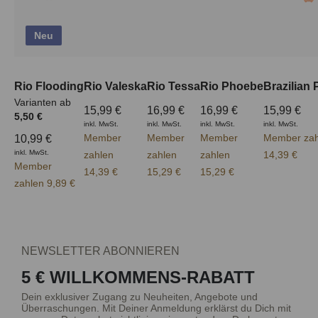
Neu
Rio Flooding
Rio Valeska
Rio Tessa
Rio Phoebe
Brazilian
Varianten ab
15,99 €
16,99 €
16,99 €
15,99 €
5,50 €
inkl. MwSt.
inkl. MwSt.
inkl. MwSt.
inkl. MwSt.
Member
Member
Member
Member zah
10,99 €
inkl. MwSt.
zahlen
zahlen
zahlen
14,39 €
Member
14,39 €
15,29 €
15,29 €
zahlen 9,89 €
NEWSLETTER ABONNIEREN
5 € WILLKOMMENS-RABATT
Dein exklusiver Zugang zu Neuheiten, Angebote und
Überraschungen. Mit Deiner Anmeldung erklärst du Dich mit