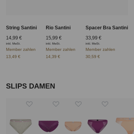
String Santini
Rio Santini
Spacer Bra Santini
14,99 €
15,99 €
33,99 €
inkl. MwSt.
inkl. MwSt.
inkl. MwSt.
Member zahlen
Member zahlen
Member zahlen
13,49 €
14,39 €
30,59 €
Produktgalerie überspringen
SLIPS DAMEN