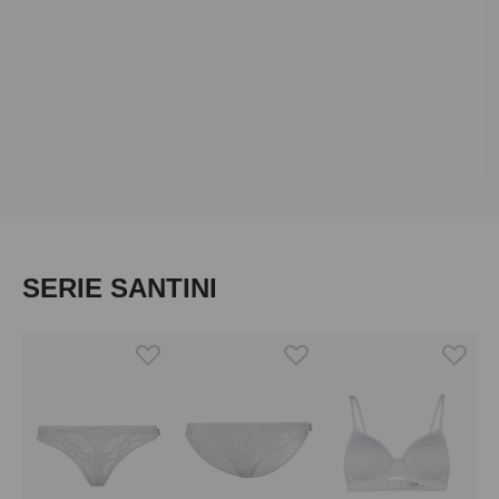
Produktgalerie überspringen
SERIE SANTINI