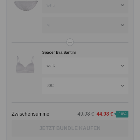
weiß
M
Spacer Bra Santini
weiß
90C
Zwischensumme
49,98 €
44,98 €
-10%
JETZT BUNDLE KAUFEN