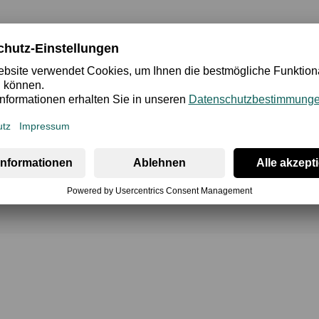
cherheit
Bewertung
mbinieren. Die Serie umfasst Short, Hipshort, Sportslip, Sports
Kombinationen ganz nach persönlichem Stil zusammenstellen.
nem besonders weichen Griff und einem angenehmen Tragegefü
en Tragekomfort im Alltag.