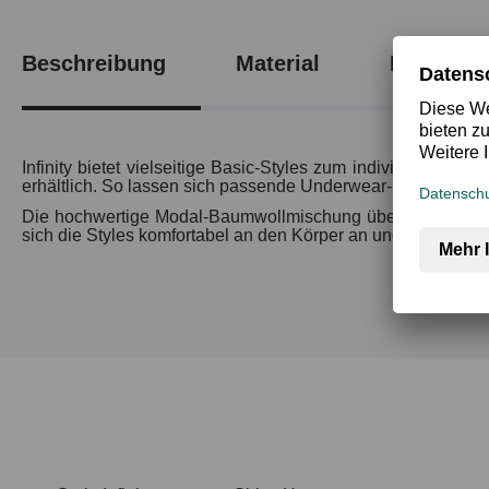
Beschreibung
Material
Produktsi
Infinity bietet vielseitige Basic-Styles zum individuellen Ko
erhältlich. So lassen sich passende Underwear- und Shirt-
Die hochwertige Modal-Baumwollmischung überzeugt mit ei
sich die Styles komfortabel an den Körper an und bieten hoh