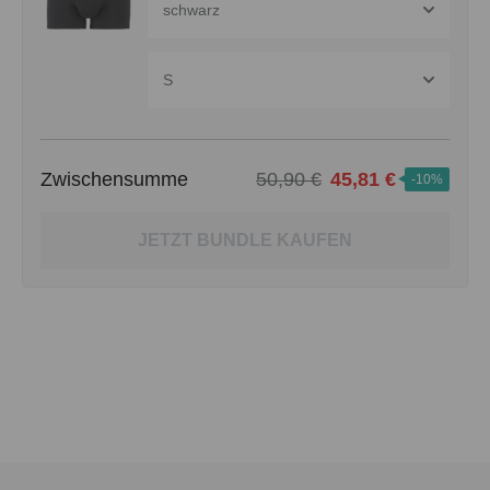
schwarz
S
Zwischensumme
50,90 €
45,81 €
-10%
JETZT BUNDLE KAUFEN