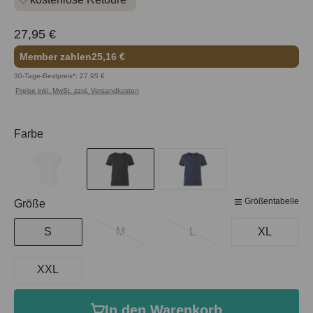
27,95 €
Member zahlen
25,16 €
30-Tage-Bestpreis*: 27,95 €
Preise inkl. MwSt. zzgl. Versandkosten
auswählen
Farbe
Größentabelle
auswählen
Größe
S
M
L
XL
XXL
In den Warenkorb