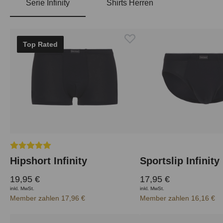
Serie Infinity
Shirts Herren
Produktgalerie überspringen
Top Rated
Durchschnittliche Bewertung von 5 von 5 Sternen
Hipshort Infinity
Sportslip Infinity
19,95 €
17,95 €
inkl. MwSt.
inkl. MwSt.
Member zahlen 17,96 €
Member zahlen 16,16 €