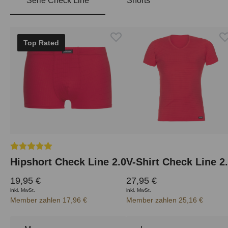
Serie Check Line
Shorts
Produktgalerie überspringen
Top Rated
Durchschnittliche Bewertung von 5 von 5 Sternen
Hipshort Check Line 2.0
V-Shirt Check Line 2
19,95 €
27,95 €
inkl. MwSt.
inkl. MwSt.
Member zahlen 17,96 €
Member zahlen 25,16 €