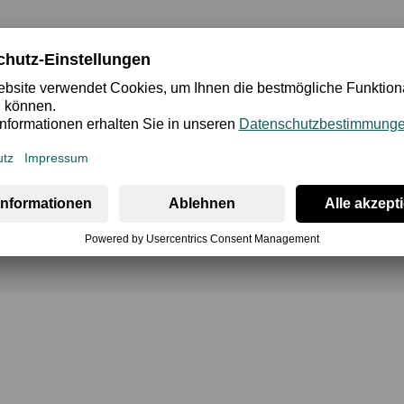
cherheit
Bewertung
iegt
unser
Fokus
auf
natürlichen
Farben
mit
einem
aktiven
u
Rot
und
Weiß
vertreten.
Für
spannende
Ab-
wechslung
im
W
passenden
Oberteilen
Rundhalsshirt,
Tanktop
und
V-Shirt
wir
iert
perfekte
Passform
und
höchsten
Tragekomfort.