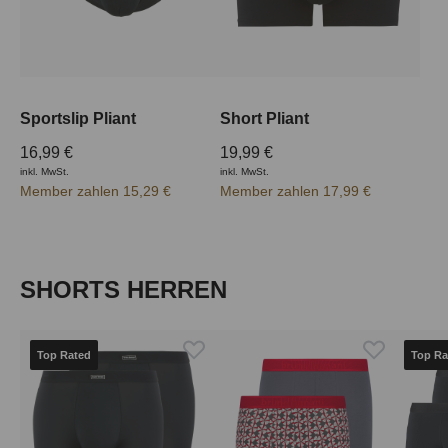
Sportslip Pliant
Short Pliant
16,99 €
19,99 €
inkl. MwSt.
inkl. MwSt.
Member zahlen 15,29 €
Member zahlen 17,99 €
Produktgalerie überspringen
SHORTS HERREN
Top Rated
Top Ra