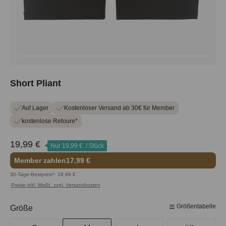
Short Pliant
Auf Lager
Kostenloser Versand ab 30€ für Member
kostenlose Retoure*
19,99 €
Nur
19,99 €
/ Stück
Member zahlen
17,99 €
30-Tage-Bestpreis*: 19,99 €
Preise inkl. MwSt. zzgl. Versandkosten
Größentabelle
auswählen
Größe