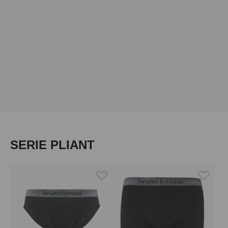
Produktgalerie überspringen
SERIE PLIANT