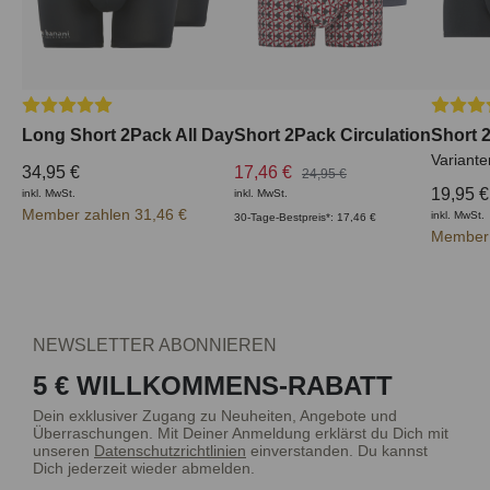
Durchschnittliche Bewertung von 5 von 5 Sternen
Durchsc
Long Short 2Pack All Day
Short 2Pack Circulation
Short 
Variante
34,95 €
17,46 €
24,95 €
19,95 €
inkl. MwSt.
inkl. MwSt.
Member zahlen 31,46 €
inkl. MwSt.
30-Tage-Bestpreis*: 17,46 €
Member 
NEWSLETTER ABONNIEREN
5 € WILLKOMMENS-RABATT
Dein exklusiver Zugang zu Neuheiten, Angebote und
Überraschungen. Mit Deiner Anmeldung erklärst du Dich mit
unseren
Datenschutzrichtlinien
einverstanden. Du kannst
Dich jederzeit wieder abmelden.