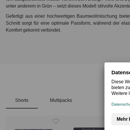
unter anderem in Grün – setzt dieses Modell stilvolle Akzente
Gefertigt aus einer hochwertigen Baumwollmischung biete
Schnitt sorgt für eine optimale Passform, während der el
Komfort gekonnt verbindet.
Shorts
Multipacks
Produktgalerie überspringen