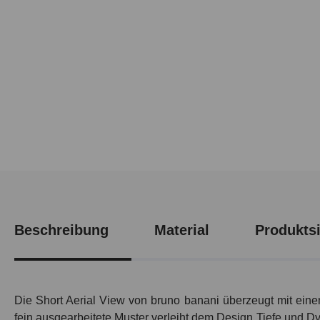
Beschreibung
Material
Produktsi
Die Short Aerial View von bruno banani überzeugt mit einem 
fein ausgearbeitete Muster verleiht dem Design Tiefe und D