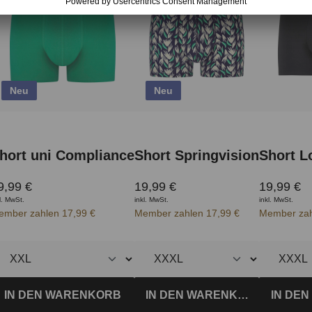
Neu
Neu
hort uni Compliance
Short Springvision
Short L
9,99 €
19,99 €
19,99 €
l. MwSt.
inkl. MwSt.
inkl. MwSt.
ember zahlen 17,99 €
Member zahlen 17,99 €
Member zah
IN DEN WARENKORB
IN DEN WARENKORB
IN DE