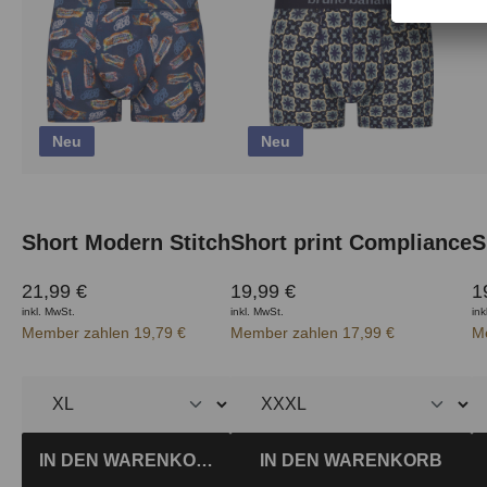
Neu
Neu
Short Modern Stitch
Short print Compliance
S
21,99 €
19,99 €
1
inkl. MwSt.
inkl. MwSt.
ink
Member zahlen 19,79 €
Member zahlen 17,99 €
M
IN DEN WARENKORB
IN DEN WARENKORB