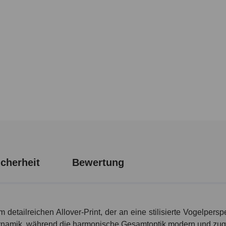
cherheit
Bewertung
detailreichen Allover-Print, der an eine stilisierte Vogelpersp
ynamik, während die harmonische Gesamtoptik modern und zuglei