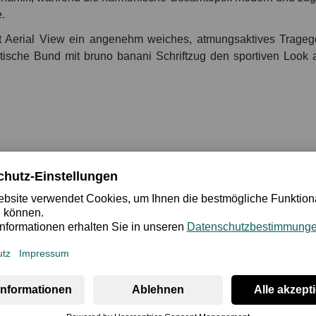
.
t Aerial View ein angenehm weiches, atmungsaktives Tragege
astische Bund mit bruno banani Schriftzug den sportiven Look