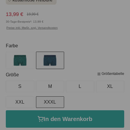
13,99 €
19,99 €
30-Tage-Bestpreis*: 13,99 €
Preise inkl. MwSt. zzgl. Versandkosten
auswählen
Farbe
Größentabelle
auswählen
Größe
S
M
L
XL
XXL
XXXL
In den Warenkorb