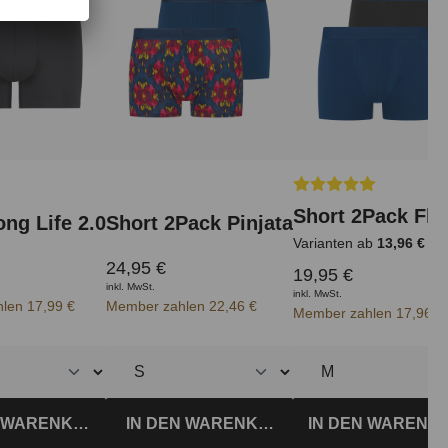
Durchschnittliche Be
Short 2Pack Fl
ong Life 2.0
Short 2Pack Pinjata
Varianten ab
13,96 €
24,95 €
19,95 €
inkl. MwSt.
inkl. MwSt.
len 17,99 €
Member zahlen 22,46 €
Member zahlen 17,96 €
IN DEN WARENK
N WARENKORB
IN DEN WARENKORB