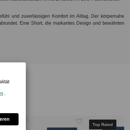
fühl und zuverlässigen Komfort im Alltag. Der körpernahe
 abrundet. Eine Short, die markantes Design und bewährten
Top Rated