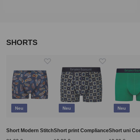
Produktgalerie überspringen
SHORTS
Neu
Neu
Neu
Short Modern Stitch
Short print Compliance
Short uni Co