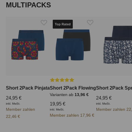
Produktgalerie überspringen
MULTIPACKS
Top Rated
Durchschnittliche Bewertung von 5 von
Short 2Pack Pinjata
Short 2Pack Flowing
Short 2Pack Spr
Varianten ab
13,96 €
24,95 €
24,95 €
19,95 €
inkl. MwSt.
inkl. MwSt.
Member zahlen
Member zahlen 22
inkl. MwSt.
Member zahlen 17,96 €
22,46 €