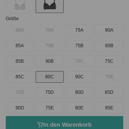
auswählen
Größe
90A
70A
75A
80A
85A
70B
75B
80B
85B
90B
70C
75C
85C
80C
90C
70E
70D
75D
80D
85D
90D
75E
80E
85E
In den Warenkorb