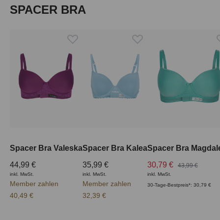
Produktgalerie überspringen
SPACER BRA
Spacer Bra Valeska
Spacer Bra Kalea
Spacer Bra Magdal
44,99 €
35,99 €
30,79 €
43,99 €
inkl. MwSt.
inkl. MwSt.
inkl. MwSt.
Member zahlen
Member zahlen
30-Tage-Bestpreis*: 30,79 €
40,49 €
32,39 €