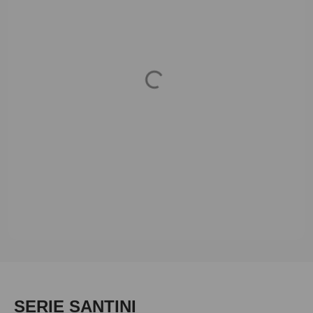
Loading...
Produktgalerie überspringen
SERIE SANTINI