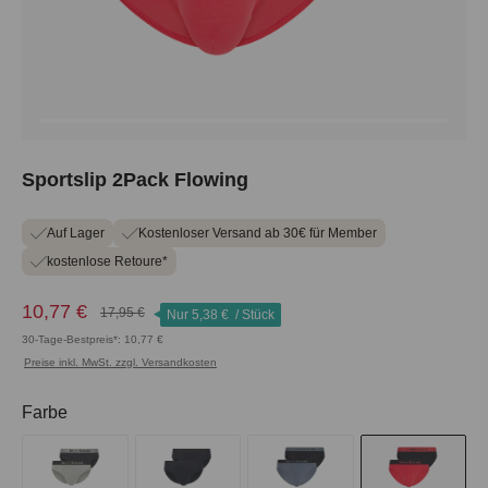
Sportslip 2Pack Flowing
Auf Lager
Kostenloser Versand ab 30€ für Member
kostenlose Retoure*
10,77 €
17,95 €
Nur
5,38 €
/ Stück
30-Tage-Bestpreis*: 10,77 €
Preise inkl. MwSt. zzgl. Versandkosten
auswählen
Farbe