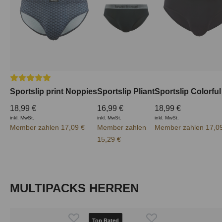
Durchschnittliche Bewertung von 5 von 5 Sternen
Sportslip print Noppies
Sportslip Pliant
Sportslip Colorful
18,99 €
16,99 €
18,99 €
inkl. MwSt.
inkl. MwSt.
inkl. MwSt.
Member zahlen 17,09 €
Member zahlen
Member zahlen 17,0
15,29 €
Produktgalerie überspringen
MULTIPACKS HERREN
Top Rated