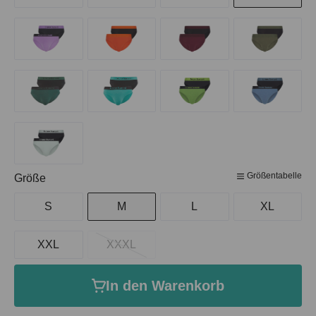
Größentabelle
auswählen
Größe
S
M
L
XL
XXL
XXXL
In den Warenkorb