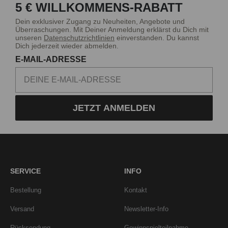
5 € WILLKOMMENS-RABATT
Dein exklusiver Zugang zu Neuheiten, Angebote und
Überraschungen. Mit Deiner Anmeldung erklärst du Dich mit
unseren
Datenschutzrichtlinien
einverstanden. Du kannst
Dich jederzeit wieder abmelden.
E-MAIL-ADRESSE
JETZT ANMELDEN
SERVICE
INFO
Bestellung
Kontakt
Versand
Newsletter-Info
Rücksendung
Gewinnspielteilnahme