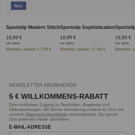
Neu
Sportslip Modern Stitch
Sportslip Sophistication
Sportsli
18,99 €
18,99 €
18,99 €
inkl. MwSt.
inkl. MwSt.
inkl. MwSt.
Member zahlen 17,09 €
Member zahlen 17,09 €
Member za
NEWSLETTER ABONNIEREN
5 € WILLKOMMENS-RABATT
Dein exklusiver Zugang zu Neuheiten, Angebote und
Überraschungen. Mit Deiner Anmeldung erklärst du Dich mit
unseren
Datenschutzrichtlinien
einverstanden. Du kannst
Dich jederzeit wieder abmelden.
E-MAIL-ADRESSE