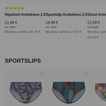
Durchschnittliche Bewertung von 5 von 5 Sternen
Hipshort Antistress 2.0
Sportslip Antistress 2.0
Short Anti
21,99 €
18,99 €
22,99 €
inkl. MwSt.
inkl. MwSt.
inkl. MwSt.
Member zahlen 19,79 €
Member zahlen 17,09 €
Member zah
20,69 €
Produktgalerie überspringen
SPORTSLIPS