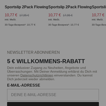
Sportslip 2Pack Flowing
Sportslip 2Pack Flowing
Sportsl
10,77 €
10,77 €
10,77 €
17,95 €
17,95 €
inkl. MwSt.
inkl. MwSt.
inkl. MwSt.
30-Tage-Bestpreis*: 10,77 €
30-Tage-Bestpreis*: 10,77 €
30-Tage-Best
NEWSLETTER ABONNIEREN
5 € WILLKOMMENS-RABATT
Dein exklusiver Zugang zu Neuheiten, Angebote und
Überraschungen. Mit Deiner Anmeldung erklärst du Dich mit
unseren
Datenschutzrichtlinien
einverstanden. Du kannst
Dich jederzeit wieder abmelden.
E-MAIL-ADRESSE