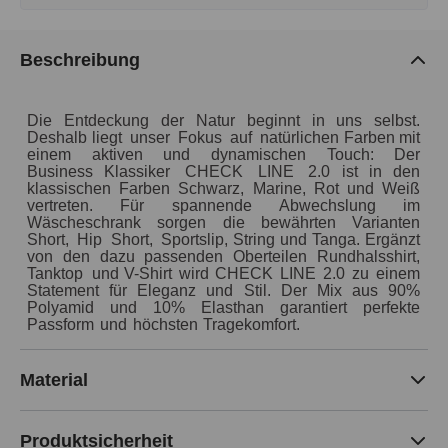
Beschreibung
Die
Entdeckung
der
Natur
beginnt
in uns selbst.
Deshalb
liegt
unser
Fokus
auf
natürlichen
Farben
mit
einem
aktiven
und
dynamischen
Touch:
Der
Business Klassiker
CHECK
LINE
2.0
ist
in
den
klassischen
Farben
Schwarz,
Marine,
Rot
und
Weiß
vertreten.
Für
spannende
Abwechslung
im
Wäscheschrank
sorgen
die
bewährten
Varianten
Short,
Hip
Short,
Sportslip,
String
und
Tanga.
Ergänzt
von
den
dazu
passenden
Oberteilen
Rundhalsshirt,
Tanktop
und
V-Shirt
wird
CHECK
LINE
2.0
zu
einem
Statement
für
Eleganz
und
Stil.
Der
Mix
aus
90%
Polyamid
und
10%
Elasthan
garantiert
perfekte
Passform
und
höchsten
Tragekomfort.
Material
Produktsicherheit