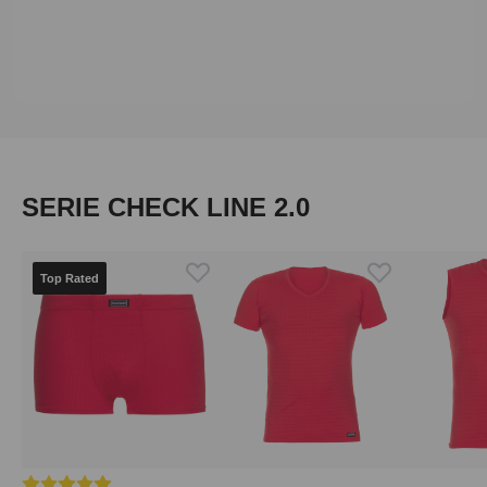
Produktgalerie überspringen
SERIE CHECK LINE 2.0
Top Rated
Durchschnittliche Bewertung von 5 von 5 Sternen