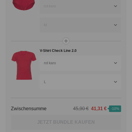
rot karo
M
V-Shirt Check Line 2.0
rot karo
L
Zwischensumme
45,90 €
41,31 €
-10%
JETZT BUNDLE KAUFEN