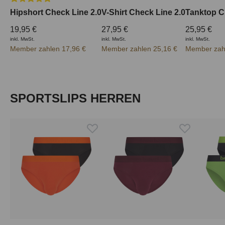
Hipshort Check Line 2.0
V-Shirt Check Line 2.0
Tanktop C
19,95 €
27,95 €
25,95 €
inkl. MwSt.
inkl. MwSt.
inkl. MwSt.
Member zahlen 17,96 €
Member zahlen 25,16 €
Member zah
Produktgalerie überspringen
SPORTSLIPS HERREN