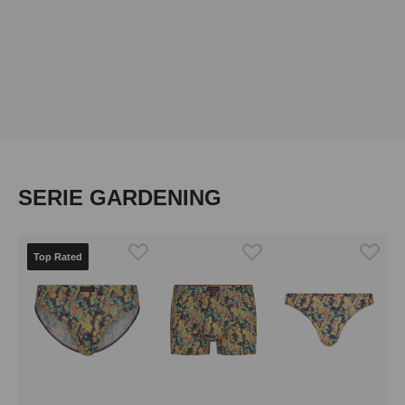
Produktgalerie überspringen
SERIE GARDENING
Top Rated