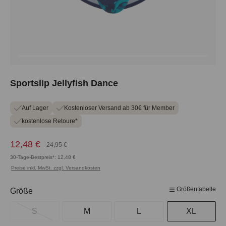
Sportslip Jellyfish Dance
Auf Lager
Kostenloser Versand ab 30€ für Member
kostenlose Retoure*
12,48 €
24,95 €
30-Tage-Bestpreis*: 12,48 €
Preise inkl. MwSt. zzgl. Versandkosten
Größentabelle
auswählen
Größe
S
M
L
XL