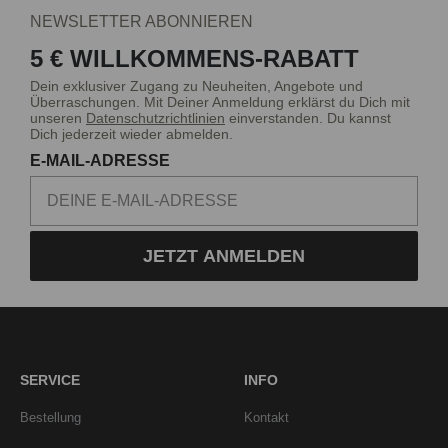
NEWSLETTER ABONNIEREN
5 € WILLKOMMENS-RABATT
Dein exklusiver Zugang zu Neuheiten, Angebote und
Überraschungen. Mit Deiner Anmeldung erklärst du Dich mit
unseren
Datenschutzrichtlinien
einverstanden. Du kannst
Dich jederzeit wieder abmelden.
E-MAIL-ADRESSE
JETZT ANMELDEN
SERVICE
INFO
Bestellung
Kontakt