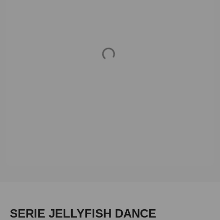
Loading...
Produktgalerie überspringen
SERIE JELLYFISH DANCE