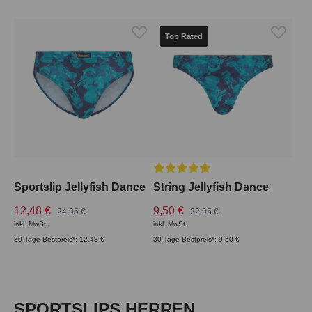
Top Rated
Durchschnittliche Bewertung vo
Sportslip Jellyfish Dance
String Jellyfish Dance
12,48 €
9,50 €
24,95 €
22,95 €
inkl. MwSt.
inkl. MwSt.
30-Tage-Bestpreis*: 12,48 €
30-Tage-Bestpreis*: 9,50 €
Produktgalerie überspringen
SPORTSLIPS HERREN