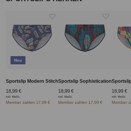
Neu
Sportslip Modern Stitch
Sportslip Sophistication
Sportsli
18,99 €
18,99 €
18,99 €
inkl. MwSt.
inkl. MwSt.
inkl. MwSt.
Member zahlen 17,09 €
Member zahlen 17,09 €
Member za