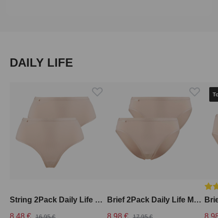
Produktgalerie überspringen
DAILY LIFE
T
Dur
String 2Pack Daily Life High Rise
Brief 2Pack Daily Life Medium Rise
8,48 €
8,98 €
8,9
16,95 €
17,95 €