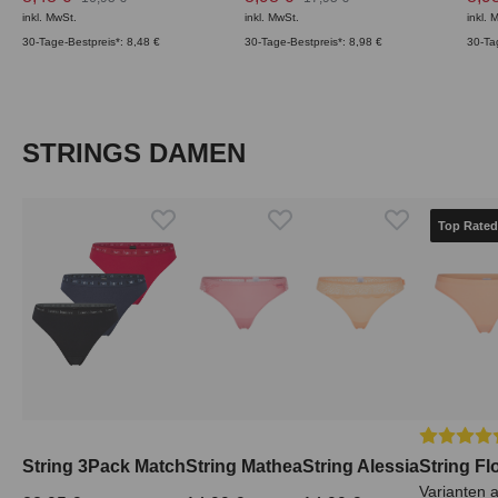
inkl. MwSt.
inkl. MwSt.
inkl. 
30-Tage-Bestpreis*: 8,48 €
30-Tage-Bestpreis*: 8,98 €
30-Ta
Produktgalerie überspringen
STRINGS DAMEN
Top Rated
Durchschn
String 3Pack Match
String Mathea
String Alessia
String Fl
Varianten 