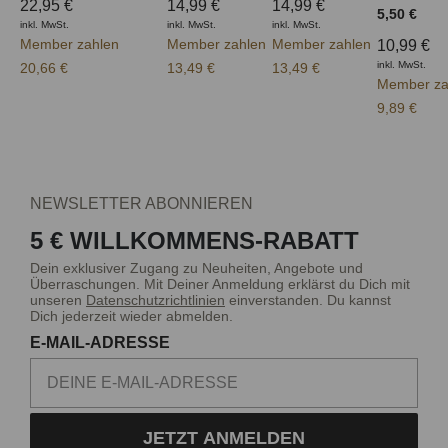
22,95 €
14,99 €
14,99 €
5,50 €
inkl. MwSt.
inkl. MwSt.
inkl. MwSt.
Member zahlen
Member zahlen
Member zahlen
10,99 €
inkl. MwSt.
20,66 €
13,49 €
13,49 €
Member za
9,89 €
NEWSLETTER ABONNIEREN
5 € WILLKOMMENS-RABATT
Dein exklusiver Zugang zu Neuheiten, Angebote und
Überraschungen. Mit Deiner Anmeldung erklärst du Dich mit
unseren
Datenschutzrichtlinien
einverstanden. Du kannst
Dich jederzeit wieder abmelden.
E-MAIL-ADRESSE
JETZT ANMELDEN