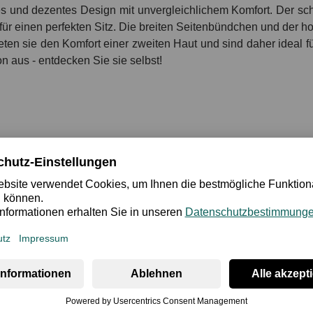
s und dezentes Design mit unvergleichlichem Komfort. Der sch
ür einen perfekten Sitz. Die breiten Seitenbündchen und der h
n sie den Komfort einer zweiten Haut und sind daher ideal für
n aus - entdecken Sie sie selbst!