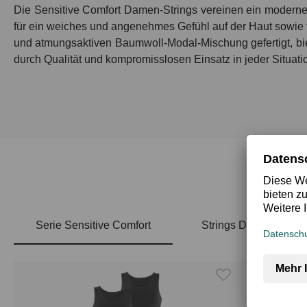
Die Sensitive Comfort Damen-Strings vereinen ein moderne
für ein weiches und angenehmes Gefühl auf der Haut sowie f
und atmungsaktiven Baumwoll-Modal-Mischung gefertigt, biete
durch Qualität und kompromisslosen Einsatz in jeder Situatio
Serie Sensitive Comfort
Strings Damen
Produktgalerie überspringen