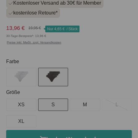
Kostenloser Versand ab 30€ für Member
kostenlose Retoure*
13,96 €
19,95 €
Nur
4,65 €
/ Stück
30-Tage-Bestpreis*: 13,96 €
Preise inkl. MwSt. zzgl. Versandkosten
auswählen
Farbe
auswählen
Größe
XS
S
M
L
XL