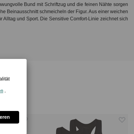
wungvolle Bund mit Schriftzug und die feinen Nähte sorgen
ohe Beinausschnitt schmeicheln der Figur. Aus einer weichen
 Alltag und Sport. Die Sensitive Comfort-Linie zeichnet sich