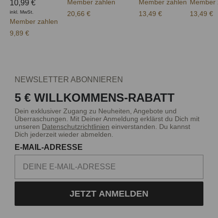
Member zahlen
Member zahlen
Member 
10,99 €
inkl. MwSt.
20,66 €
13,49 €
13,49 €
Member zahlen
9,89 €
NEWSLETTER ABONNIEREN
5 € WILLKOMMENS-RABATT
Dein exklusiver Zugang zu Neuheiten, Angebote und
Überraschungen. Mit Deiner Anmeldung erklärst du Dich mit
unseren
Datenschutzrichtlinien
einverstanden. Du kannst
Dich jederzeit wieder abmelden.
E-MAIL-ADRESSE
JETZT ANMELDEN