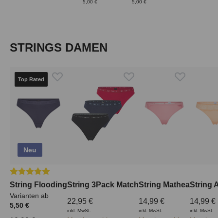
5,00 €
5,00 €
Produktgalerie überspringen
STRINGS DAMEN
Top Rated
Neu
Durchschnittliche Bewertung von 5 von 5 Sternen
String Flooding
String 3Pack Match
String Mathea
String 
Varianten ab
22,95 €
14,99 €
14,99 €
5,50 €
inkl. MwSt.
inkl. MwSt.
inkl. MwSt.