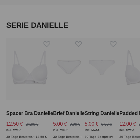
Produktgalerie überspringen
SERIE DANIELLE
Spacer Bra Danielle
Brief Danielle
String Danielle
Padded B
12,50 €
5,00 €
5,00 €
12,00 €
24,99 €
9,99 €
9,99 €
inkl. MwSt.
inkl. MwSt.
inkl. MwSt.
inkl. MwSt.
30-Tage-Bestpreis*: 12,50 €
30-Tage-Bestpreis*:
30-Tage-Bestpreis*:
30-Tage-Bestp