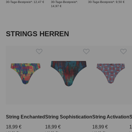
30-Tage-Bestpreis*: 12,47 €
30-Tage-Bestpreis*:
30-Tage-Bestpreis*: 9,50 €
14,97 €
Produktgalerie überspringen
STRINGS HERREN
String Enchanted
String Sophistication
String Activation
S
18,99 €
18,99 €
18,99 €
1