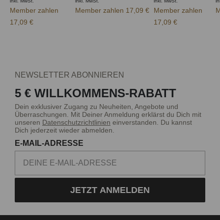
inkl. MwSt.
inkl. MwSt.
inkl. MwSt.
in
Member zahlen
Member zahlen 17,09 €
Member zahlen
M
17,09 €
17,09 €
NEWSLETTER ABONNIEREN
5 € WILLKOMMENS-RABATT
Dein exklusiver Zugang zu Neuheiten, Angebote und
Überraschungen. Mit Deiner Anmeldung erklärst du Dich mit
unseren
Datenschutzrichtlinien
einverstanden. Du kannst
Dich jederzeit wieder abmelden.
E-MAIL-ADRESSE
JETZT ANMELDEN