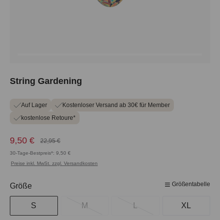
String Gardening
Auf Lager
Kostenloser Versand ab 30€ für Member
kostenlose Retoure*
9,50 €
22,95 €
30-Tage-Bestpreis*: 9,50 €
Preise inkl. MwSt. zzgl. Versandkosten
Größentabelle
auswählen
Größe
S
M
L
XL