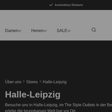
kostenlose Retoure
m Hauptinhalt springen
Zur Suche springen
Zur Hauptnavigation springen
Damen
Herren
SALE
Über uns
Stores
Halle-Leipzig
Halle-Leipzig
Besuche uns in Halle-Leipzig, im The Style Outlets in der Be
erlebe die brunobanani Welt live vor Ort.