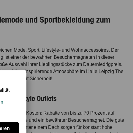
Bademode und Sportbekleidung zum
reichen Mode, Sport, Lifestyle- und Wohnaccessoires. Der
ng ist einer der bewährten Besuchermagneten in dieser
große Auswahl Ihrer Lieblingsstücke zum Dauerniedrigpreis.
 quirlige, inspirierende Atmosphäre im Halle Leipzig The
ohnt sich mit Sicherheit!
ig The Style Outlets
ert auf ihre Kosten: Rabatte von bis zu 70 Prozent auf
e feste Größe und ein bewährter Besuchermagnet. Die gute
 Top-Marken unter einem Dach sorgen für konstant hohe