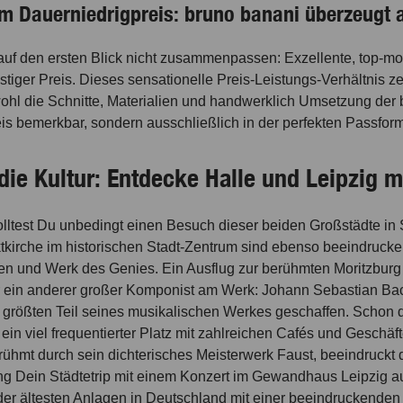
m Dauerniedrigpreis: bruno banani überzeugt 
auf den ersten Blick nicht zusammenpassen: Exzellente, top-mo
tiger Preis. Dieses sensationelle Preis-Leistungs-Verhältnis z
ohl die Schnitte, Materialien und handwerklich Umsetzung der
reis bemerkbar, sondern ausschließlich in der perfekten Passf
e Kultur: Entdecke Halle und Leipzig mit
olltest Du unbedingt einen Besuch dieser beiden Großstädte i
Marktkirche im historischen Stadt-Zentrum sind ebenso beeindr
ben und Werk des Genies. Ein Ausflug zur berühmten Moritzburg a
war ein anderer großer Komponist am Werk: Johann Sebastian Ba
en größten Teil seines musikalischen Werkes geschaffen. Schon d
f ein viel frequentierter Platz mit zahlreichen Cafés und Gesc
rühmt durch sein dichterisches Meisterwerk Faust, beeindruckt 
g Dein Städtetrip mit einem Konzert im Gewandhaus Leipzig aus
der ältesten Anlagen in Deutschland mit einer beeindruckenden A