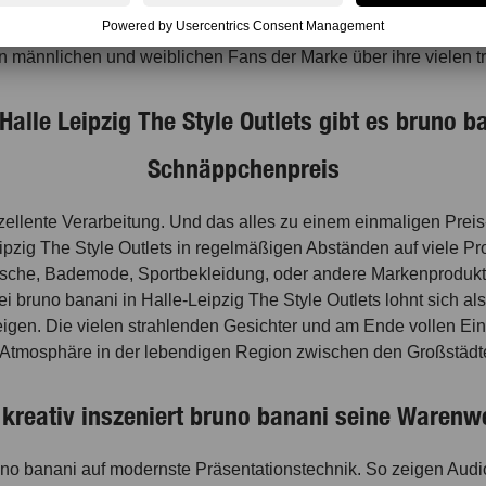
e in Scharen in das größte Outlet der Region und decken sic
ni Store. Hier stöbern Sie an den Wäschestangen und den Präsen
hen männlichen und weiblichen Fans der Marke über ihre vielen 
 Halle Leipzig The Style Outlets gibt es bruno 
Schnäppchenpreis
exzellente Verarbeitung. Und das alles zu einem einmaligen Prei
zig The Style Outlets in regelmäßigen Abständen auf viele Pr
sche, Bademode, Sportbekleidung, oder andere Markenprodukte
 bruno banani in Halle-Leipzig The Style Outlets lohnt sich al
eigen. Die vielen strahlenden Gesichter und am Ende vollen Ei
Atmosphäre in der lebendigen Region zwischen den Großstädte
reativ inszeniert bruno banani seine Warenwel
o banani auf modernste Präsentationstechnik. So zeigen Audi