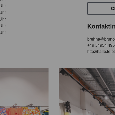
 Uhr
C
 Uhr
 Uhr
Kontakti
 Uhr
 Uhr
brehna@bruno
+49 34954 49
http://halle.lei