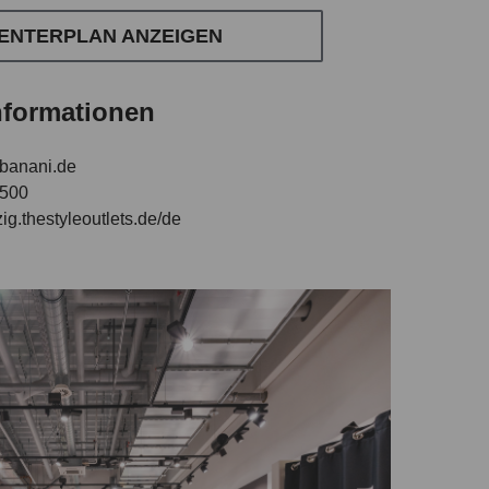
ENTERPLAN ANZEIGEN
nformationen
banani.de
5500
pzig.thestyleoutlets.de/de