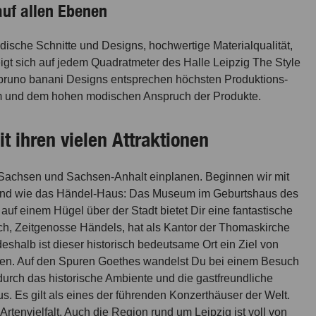
auf allen Ebenen
dische Schnitte und Designs, hochwertige Materialqualität,
eigt sich auf jedem Quadratmeter des Halle Leipzig The Style
 bruno banani Designs entsprechen höchsten Produktions-
orm und dem hohen modischen Anspruch der Produkte.
 ihren vielen Attraktionen
n Sachsen und Sachsen-Anhalt einplanen. Beginnen wir mit
uckend wie das Händel-Haus: Das Museum im Geburtshaus des
uf einem Hügel über der Stadt bietet Dir eine fantastische
ch, Zeitgenosse Händels, hat als Kantor der Thomaskirche
eshalb ist dieser historisch bedeutsame Ort ein Ziel von
häften. Auf den Spuren Goethes wandelst Du bei einem Besuch
durch das historische Ambiente und die gastfreundliche
. Es gilt als eines der führenden Konzerthäuser der Welt.
rtenvielfalt. Auch die Region rund um Leipzig ist voll von