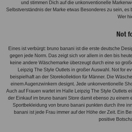
und stimmen Dich auf die unkonventionelle Markenwelt
Selbstverständnis der Marke etwas Besonderes zu sein, es b
Wer hi
Not f
Eines ist verbürgt: bruno banani ist die erste deutsche Des
gegen jede Norm. Das zeigt sich vor allem in den bis heu
keine andere Wäschemarke überzeugt durch eine so große A
Leipzig The Style Outlets in großer Auswahl. Not for 
beispielhaft an der Storekollektion für Männer. Die Wäsche
einem Augenzwinkern designt. Jede unkonventionelle Short,
Auch auf Frauen wartet im Halle Leipzig The Style Outlets 
der Einkauf im bruno banani Store damit ebenso zu einem e
Sportbekleidung von bruno banani punkten durch ihre inn
banani ist jede Frau immer auf der Höhe der Zeit. Ein Be
positive Botsch