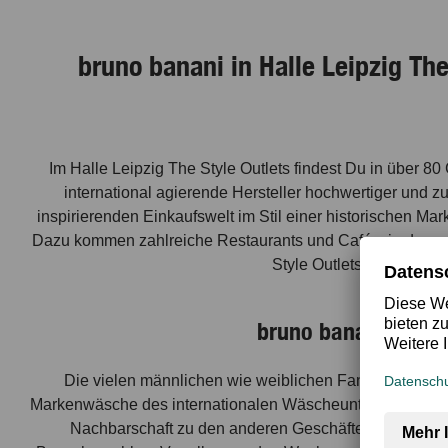
bruno banani in Halle Leipzig T
Im Halle Leipzig The Style Outlets findest Du in über 8
international agierende Hersteller hochwertiger und 
inspirierenden Einkaufswelt im Stil einer historischen Ma
Dazu kommen zahlreiche Restaurants und Cafés, in denen 
Style Outlets und decke 
bruno banani: Besuc
Die vielen männlichen wie weiblichen Fans der Marke b
Markenwäsche des internationalen Wäscheunternehmens sin
Nachbarschaft zu den anderen Geschäften im Outletcen