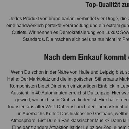
Top-Qualität zu
Jedes Produkt von bruno banani verbindet vier Dinge, die 
eine handwerklich perfekte Verarbeitung und ein extrem güns
Outlets. Wir nennen es Demokratisierung von Luxus: Sow
Standards. Die machen sich bei uns nur nicht im P
Nach dem Einkauf kommt di
Wenn Du schon in der Nähe von Halle und Leipzig bist, s
Halle: Der Marktplatz und die im gotischen Stil erbaute 
Komponisten bietet Dir einen einzigartigen Einblick in Le
Aussicht. In 40 Autominuten erreichst Du Leipzig. Hier 
gewirkt, wo auch sein Grab zu finden ist. Hier hat er d
Touristen aus aller Welt. Daher ist auch der Thomaskirchho
in Auerbachs Keller: Das historische Gasthaus, weltbe
Atmosphäre. Bist Du ein Fan klassischer Musik? Dann klin
Eine ganz andere Attraktion ist der Leipziger Zoo, einem 