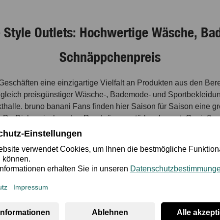
he Style Outlets: Hochwertige Wäsche, 
Schnäppchenpreis
0 Geschäften eine einzigartige Vielfalt an Produkten aus den Be
zugleich preisgünstiger Wäsche-, Bademode- und Sportbekleidu
rkthalle. bruno banani Fans finden hier Saison für Saison eine 
Du Dich zwischen den Rundgängen stärken kannst. Genieße die
Dich mit Deiner Lieblingsunterwäsche von bruno banani ein. Es l
hermagnet in guter Gesellschaft im Halle Leipz
runo banani kommen in Halle Leipzig The Style Outlets garanti
d ein guter Grund für einen Besuch. bruno banani ist hier ein
ter zahlt sich aus: So viele beliebte, international bekannte