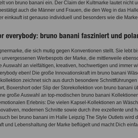
 von bruno banani ein. Der Claim der Kultmarke lautet nicht um
estätigt auch die Männer und Frauen, die den Weg in das Hall
er einkauft ist genauso individuell und besonders wie die Marke 
or everybody: bruno banani fasziniert und polar
ignermarke, die sich mutig gegen Konventionen stellt. Sie lebt 
te unvergessenen Werbespots der Marke, die mittlerweile eben
uswahl an vielfältigen, kreativen, hochwertigen und immer wi
everybody eben! Die große Innovationskraft im bruno banani Wäsc
kollektion zeichnet sich aus durch besondere Schnittführungen u
 Boxershort oder Slip der Storekollektion von bruno banani üb
eine große Auswahl an top-modischen bruno banani Kollektionen 
motionalen Erlebnis: Die vielen Kapsel-Kollektionen an Wäsch
ovativen, modernen Schnitte sowie durch ihre exzellente und 
such bei bruno banani im Halle Leipzig The Style Outlets wird d
aft und Lebenshaltung der Marke beflügelt und macht Dich einfac