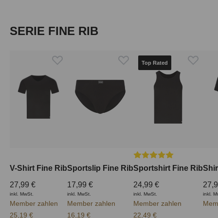
Produktgalerie überspringen
SERIE FINE RIB
Top Rated
Durchschnittliche Bewer
V-Shirt Fine Rib
Sportslip Fine Rib
Sportshirt Fine Rib
Shi
27,99 €
17,99 €
24,99 €
27,9
inkl. MwSt.
inkl. MwSt.
inkl. MwSt.
inkl. 
Member zahlen
Member zahlen
Member zahlen
Memb
25,19 €
16,19 €
22,49 €