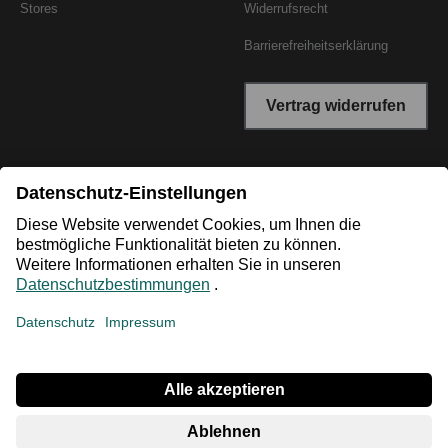
Stores
Widerrufsrecht
Barrierefreiheitserklärung
Vertrag widerrufen
*Niedrigster Gesamtpreis der letzten 30 Tage vor der
Preisermäßigung.