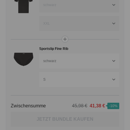
schwarz
XXL
Sportslip Fine Rib
schwarz
S
Zwischensumme
45,98 €
41,38 €
-10%
JETZT BUNDLE KAUFEN