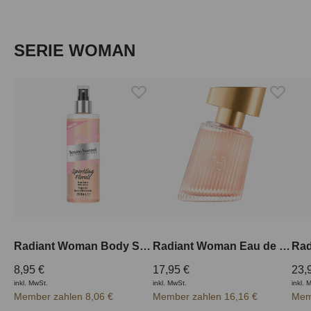
Produktgalerie überspringen
SERIE WOMAN
Radiant Woman Body Splash 250 ml
Radiant Woman Eau de Parfum 30 ml
8,95 €
17,95 €
23,
inkl. MwSt.
inkl. MwSt.
inkl. 
Member zahlen 8,06 €
Member zahlen 16,16 €
Mem