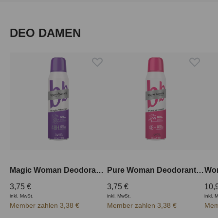
Produktgalerie überspringen
DEO DAMEN
Magic Woman Deodorant 150 ml
Pure Woman Deodorant 150 ml
3,75 €
3,75 €
10,
inkl. MwSt.
inkl. MwSt.
inkl. 
Member zahlen 3,38 €
Member zahlen 3,38 €
Mem