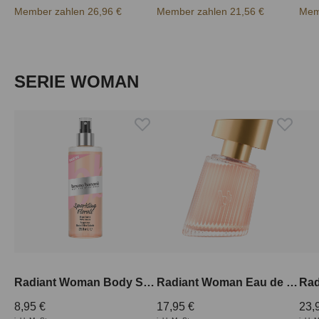
Member zahlen 26,96 €
Member zahlen 21,56 €
Mem
Produktgalerie überspringen
SERIE WOMAN
Radiant Woman Body Splash 250 ml
Radiant Woman Eau de Parfum 30 ml
8,95 €
17,95 €
23,