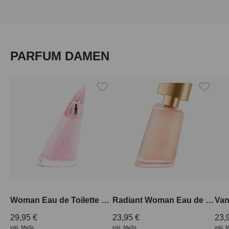
Produktgalerie überspringen
PARFUM DAMEN
Woman Eau de Toilette 100 ml
Radiant Woman Eau de Parfum 50 ml
29,95 €
23,95 €
23,
inkl. MwSt.
inkl. MwSt.
inkl. 