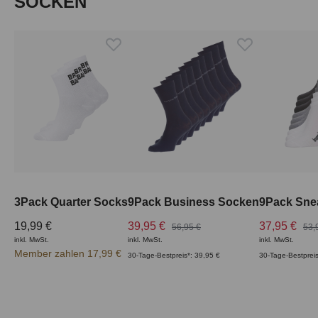
SOCKEN
3Pack Quarter Socks
9Pack Business Socken
9Pack Sne
19,99 €
39,95 €
37,95 €
56,95 €
53,
inkl. MwSt.
inkl. MwSt.
inkl. MwSt.
Member zahlen 17,99 €
30-Tage-Bestpreis*: 39,95 €
30-Tage-Bestpreis