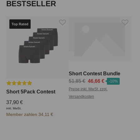
Produktgalerie überspringen
BESTSELLER
Top Rated
Short Contest Bundle
51,85 €
46,66 €
-10%
Durchschnittliche Bewertung von 5 von 5 Sternen
Preise inkl. MwSt. zzgl.
Short 5Pack Contest
Versandkosten
37,90 €
inkl. MwSt.
Member zahlen 34,11 €