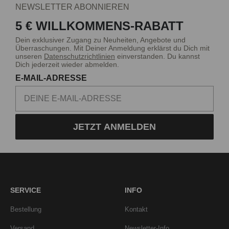
NEWSLETTER ABONNIEREN
5 € WILLKOMMENS-RABATT
Dein exklusiver Zugang zu Neuheiten, Angebote und
Überraschungen. Mit Deiner Anmeldung erklärst du Dich mit
unseren
Datenschutzrichtlinien
einverstanden. Du kannst
Dich jederzeit wieder abmelden.
E-MAIL-ADRESSE
JETZT ANMELDEN
SERVICE
INFO
Bestellung
Kontakt
Versand
Newsletter-Info