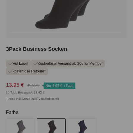
3Pack Business Socken
Auf Lager
Kostenloser Versand ab 30€ für Member
kostenlose Retoure*
13,95 €
19,99 €
Nur
4,65 €
/ Paar
30-Tage-Bestpreis*: 13,95 €
Preise inkl. MwSt. zzgl. Versandkosten
auswählen
Farbe