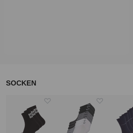
Produktgalerie überspringen
SOCKEN