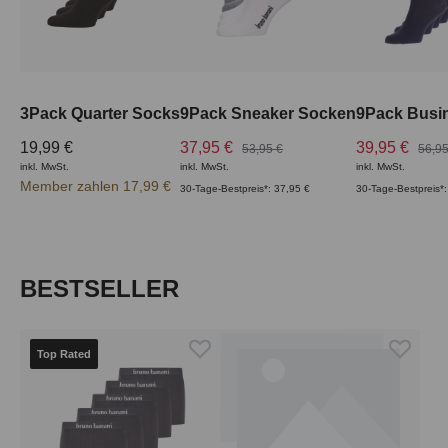
3Pack Quarter Socks
9Pack Sneaker Socken
9Pack Busi
19,99 €
37,95 €
39,95 €
53,95 €
56,95
inkl. MwSt.
inkl. MwSt.
inkl. MwSt.
Member zahlen 17,99 €
30-Tage-Bestpreis*: 37,95 €
30-Tage-Bestpreis*:
Produktgalerie überspringen
BESTSELLER
Top Rated