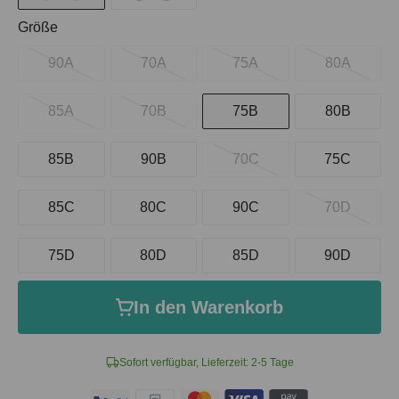
auswählen
Größe
90A
70A
75A
80A
85A
70B
75B
80B
85B
90B
70C
75C
85C
80C
90C
70D
75D
80D
85D
90D
In den Warenkorb
Sofort verfügbar, Lieferzeit: 2-5 Tage