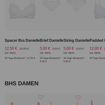
Spacer Bra Danielle
Brief Danielle
String Danielle
Padded B
12,50 €
5,00 €
5,00 €
12,00 €
24,99 €
9,99 €
9,99 €
inkl. MwSt.
inkl. MwSt.
inkl. MwSt.
inkl. MwSt.
30-Tage-Bestpreis*: 12,50 €
30-Tage-Bestpreis*:
30-Tage-Bestpreis*:
30-Tage-Bestp
5,00 €
5,00 €
Produktgalerie überspringen
BHS DAMEN