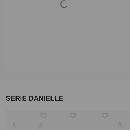
Loading...
Produktgalerie überspringen
SERIE DANIELLE