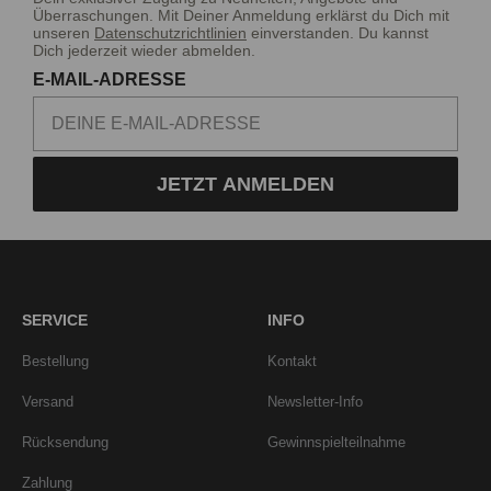
Überraschungen. Mit Deiner Anmeldung erklärst du Dich mit
unseren
Datenschutzrichtlinien
einverstanden. Du kannst
Dich jederzeit wieder abmelden.
E-MAIL-ADRESSE
JETZT ANMELDEN
SERVICE
INFO
Bestellung
Kontakt
Versand
Newsletter-Info
Rücksendung
Gewinnspielteilnahme
Zahlung