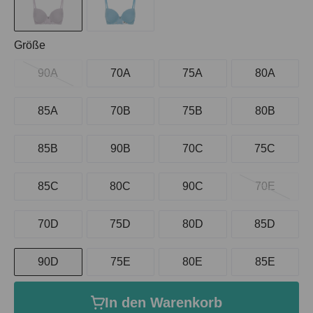
auswählen
Größe
90A
70A
75A
80A
85A
70B
75B
80B
85B
90B
70C
75C
85C
80C
90C
70E
70D
75D
80D
85D
90D
75E
80E
85E
In den Warenkorb