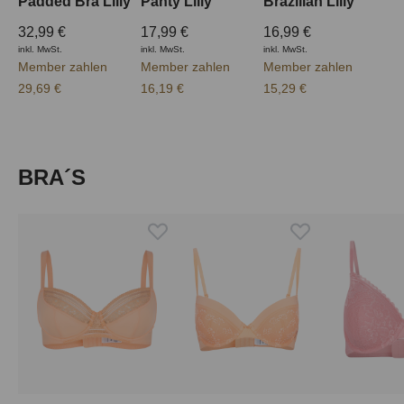
Padded Bra Lilly
Panty Lilly
Brazilian Lilly
32,99 €
17,99 €
16,99 €
inkl. MwSt.
inkl. MwSt.
inkl. MwSt.
Member zahlen
Member zahlen
Member zahlen
29,69 €
16,19 €
15,29 €
Produktgalerie überspringen
BRA´S