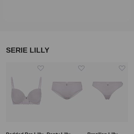
Produktgalerie überspringen
SERIE LILLY