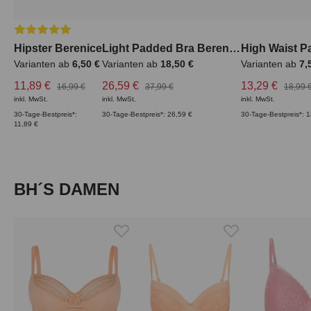
Durchschnittliche Bewertung von 5 von 5 Sternen
Hipster Berenice
Light Padded Bra Berenice
Varianten ab
6,50 €
Varianten ab
18,50 €
Varianten ab
7,
11,89 €
26,59 €
13,29 €
16,99 €
37,99 €
18,99 
inkl. MwSt.
inkl. MwSt.
inkl. MwSt.
30-Tage-Bestpreis*:
30-Tage-Bestpreis*: 26,59 €
30-Tage-Bestpreis*: 
11,89 €
Produktgalerie überspringen
BH´S DAMEN