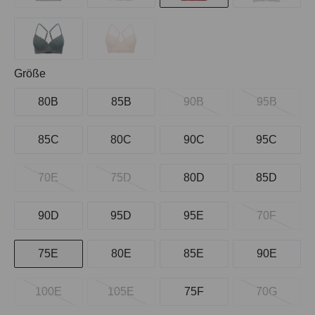
auswählen
Größe
80B
85B
90B
95B
85C
80C
90C
95C
70E
75D
80D
85D
90D
95D
95E
70F
75E
80E
85E
90E
100E
105E
75F
70G