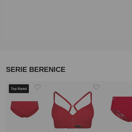
Produktgalerie überspringen
SERIE BERENICE
Top Rated