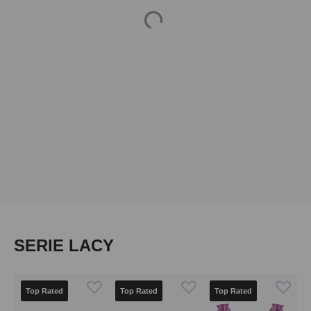
Loading...
Produktgalerie überspringen
SERIE LACY
Top Rated
Top Rated
Top Rated