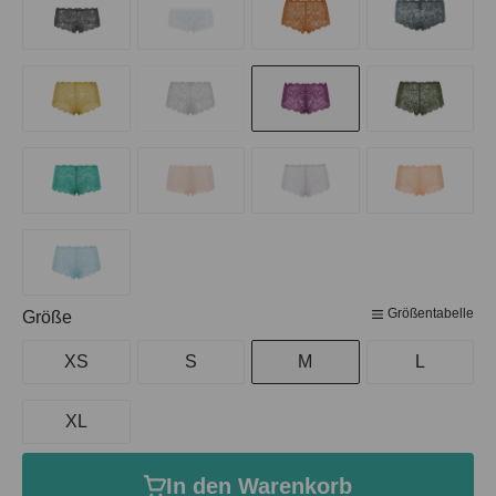
Größentabelle
auswählen
Größe
XS
S
M
L
XL
In den Warenkorb