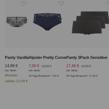
Panty Vanilla
Hipster Pretty Curve
Panty
14,99 €
7,00 €
17,46 €
13,99 €
24,95 €
inkl. MwSt.
inkl. MwSt.
inkl. MwSt.
Member
30-Tage-Bestpreis*: 7,00 €
30-Tage-Bestpreis*: 17,46 €
zahlen 13,49 €