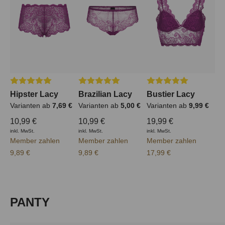
Durchschnittliche Bewertung von 5 von 5 Sternen
Durchschnittliche Bewertung von 5 von 5
Durchschnittliche Bew
Hipster Lacy
Brazilian Lacy
Bustier Lacy
Varianten ab
7,69 €
Varianten ab
5,00 €
Varianten ab
9,99 €
10,99 €
10,99 €
19,99 €
inkl. MwSt.
inkl. MwSt.
inkl. MwSt.
Member zahlen
Member zahlen
Member zahlen
9,89 €
9,89 €
17,99 €
Produktgalerie überspringen
PANTY