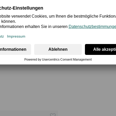
und bieten so nicht nur flexible Styling-Möglichkeiten, sondern 
e Haken- und Ösenverschluss im Rücken sicheren Halt garantiert 
d Bra Berenice mit glatten Cups schenkt dir Unterstützung, hö