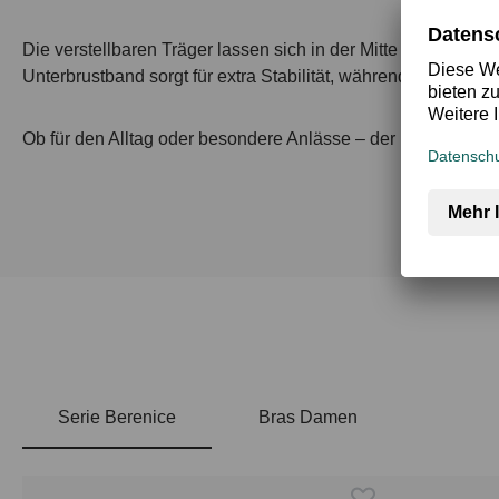
Die verstellbaren Träger lassen sich in der Mitte verbinden 
Unterbrustband sorgt für extra Stabilität, während der breit
Ob für den Alltag oder besondere Anlässe – der Light Padde
Serie Berenice
Bras Damen
Produktgalerie überspringen