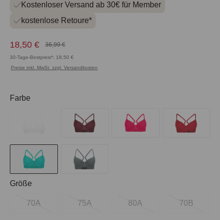
Kostenloser Versand ab 30€ für Member
kostenlose Retoure*
18,50 €
36,99 €
30-Tage-Bestpreis*: 18,50 €
Preise inkl. MwSt. zzgl. Versandkosten
auswählen
Farbe
auswählen
Größe
70A
75A
80A
70B