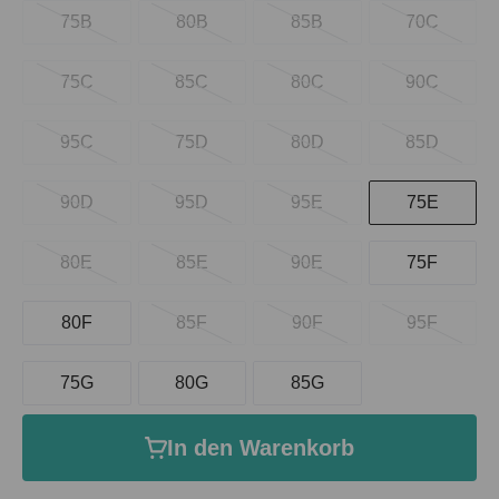
75B
80B
85B
70C
75C
85C
80C
90C
95C
75D
80D
85D
90D
95D
95E
75E
80E
85E
90E
75F
80F
85F
90F
95F
75G
80G
85G
In den Warenkorb