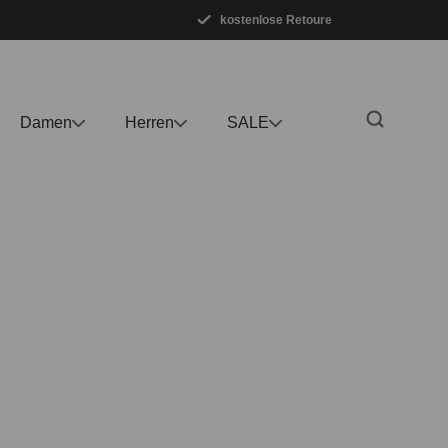
kostenlose Retoure
m Hauptinhalt springen
Zur Suche springen
Zur Hauptnavigation springen
Damen
Herren
SALE
Bildergalerie überspringen