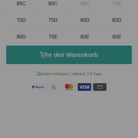
85C
80C
90C
70E
70D
75D
80D
85D
90D
75E
80E
85E
In den Warenkorb
Sofort verfügbar, Lieferzeit: 2-5 Tage