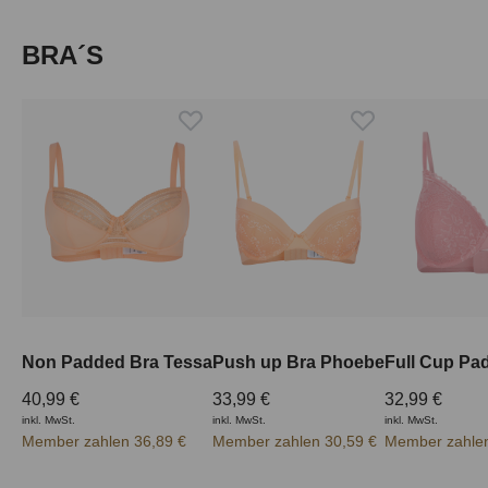
Produktgalerie überspringen
BRA´S
Non Padded Bra Tessa
Push up Bra Phoebe
40,99 €
33,99 €
32,99 €
inkl. MwSt.
inkl. MwSt.
inkl. MwSt.
Member zahlen 36,89 €
Member zahlen 30,59 €
Member zahlen