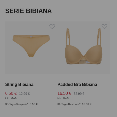
Produktgalerie überspringen
SERIE BIBIANA
String Bibiana
Padded Bra Bibiana
6,50 €
16,50 €
12,99 €
32,99 €
inkl. MwSt.
inkl. MwSt.
30-Tage-Bestpreis*: 6,50 €
30-Tage-Bestpreis*: 16,50 €