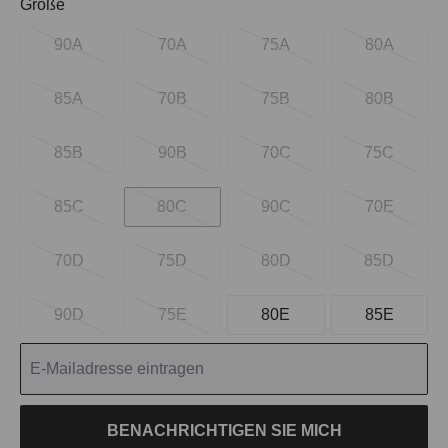
auswählen
Größe
90A
70A
75A
80A
85A
70B
75B
80B
85B
90B
70C
75C
85C
80C
90C
70E
70D
75D
80D
85D
90D
75E
80E
85E
BENACHRICHTIGEN SIE MICH