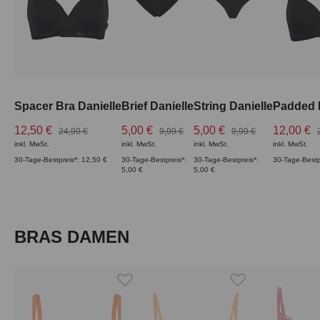
Spacer Bra Danielle
Brief Danielle
String Danielle
Padded B
12,50 €
5,00 €
5,00 €
12,00 €
24,99 €
9,99 €
9,99 €
inkl. MwSt.
inkl. MwSt.
inkl. MwSt.
inkl. MwSt.
30-Tage-Bestpreis*: 12,50 €
30-Tage-Bestpreis*:
30-Tage-Bestpreis*:
30-Tage-Bestp
5,00 €
5,00 €
Produktgalerie überspringen
BRAS DAMEN