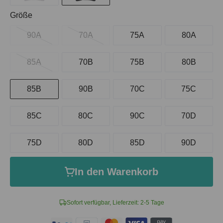
auswählen
Größe
90A
70A
75A
80A
85A
70B
75B
80B
85B
90B
70C
75C
85C
80C
90C
70D
75D
80D
85D
90D
In den Warenkorb
Sofort verfügbar, Lieferzeit: 2-5 Tage