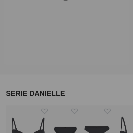
Loading...
Produktgalerie überspringen
SERIE DANIELLE