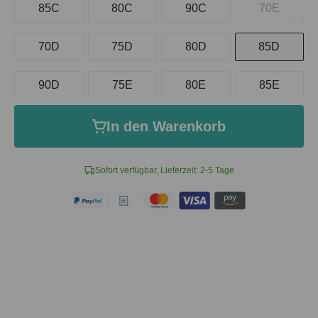
85C
80C
90C
70E
70D
75D
80D
85D
90D
75E
80E
85E
In den Warenkorb
Sofort verfügbar, Lieferzeit: 2-5 Tage