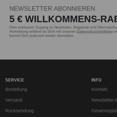
NEWSLETTER ABONNIEREN
5 € WILLKOMMENS-RA
Dein exklusiver Zugang zu Neuheiten, Angebote und Überraschu
Anmeldung erklärst du Dich mit unseren
Datenschutzrichtlinien
ei
kannst Dich jederzeit wieder abmelden.
SERVICE
INFO
Bestellung
Kontakt
Versand
Newsletter-I
Rücksendung
Gewinnspiel