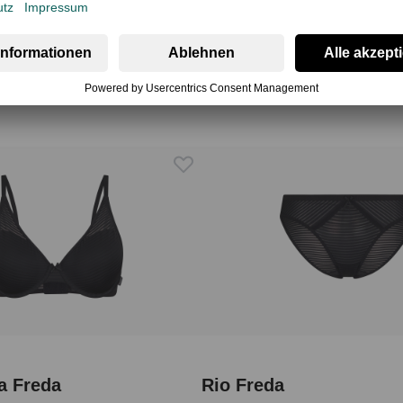
a Freda
Rio Freda