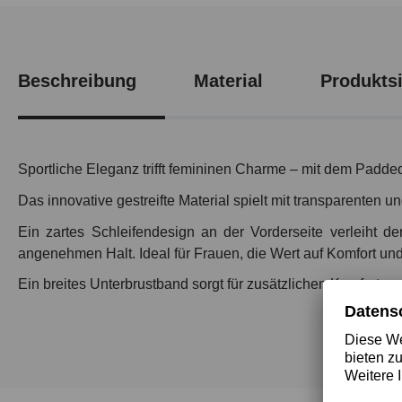
Beschreibung
Material
Produktsi
Sportliche Eleganz trifft femininen Charme – mit dem Padde
Das innovative gestreifte Material spielt mit transparenten u
Ein zartes Schleifendesign an der Vorderseite verleiht d
angenehmen Halt. Ideal für Frauen, die Wert auf Komfort und 
Ein breites Unterbrustband sorgt für zusätzlichen Komfort un