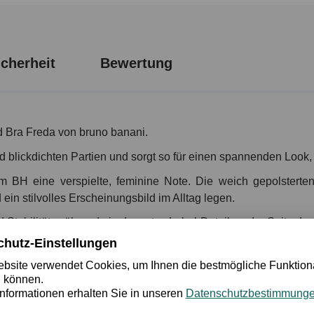
cherheit
Bewertung
d Bra Freda von bruno banani.
nd blickdichten Partien und sorgt so für einen spannenden Look, d
em BH eine verspielte, feminine Note. Die weich gepolstert
ein stilvolles Erscheinungsbild im Alltag legen.
d Stabilität, während ein dezentes Label-Detail an der Seite das