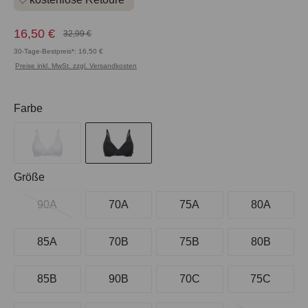
16,50 €
32,99 €
30-Tage-Bestpreis*: 16,50 €
Preise inkl. MwSt. zzgl. Versandkosten
auswählen
Farbe
auswählen
Größe
90A
70A
75A
80A
85A
70B
75B
80B
85B
90B
70C
75C